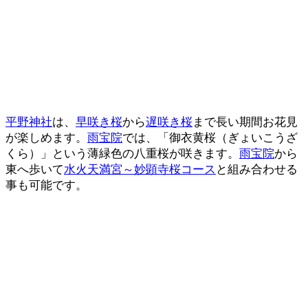
平野神社
は、
早咲き桜
から
遅咲き桜
まで長い期間お花見
が楽しめます。
雨宝院
では、「御衣黄桜（ぎょいこうざ
くら）」という薄緑色の八重桜が咲きます。
雨宝院
から
東へ歩いて
水火天満宮～妙顕寺桜コース
と組み合わせる
事も可能です。