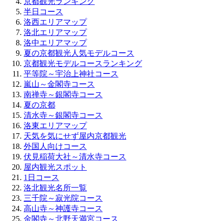
京都観光ランキング
半日コース
洛西エリアマップ
洛北エリアマップ
洛中エリアマップ
夏の京都観光人気モデルコース
京都観光モデルコースランキング
平等院～宇治上神社コース
嵐山～金閣寺コース
南禅寺～銀閣寺コース
夏の京都
清水寺～銀閣寺コース
洛東エリアマップ
天気を気にせず屋内京都観光
外国人向けコース
伏見稲荷大社～清水寺コース
屋内観光スポット
1日コース
洛北観光名所一覧
三千院～寂光院コース
高山寺～神護寺コース
金閣寺～北野天満宮コース