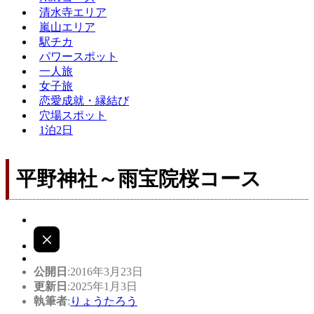
清水寺エリア
嵐山エリア
駅チカ
パワースポット
一人旅
女子旅
恋愛成就・縁結び
穴場スポット
1泊2日
平野神社～雨宝院桜コース
公開日
:2016年3月23日
更新日
:2025年1月3日
執筆者
:
りょうたろう