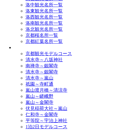
洛中観光名所一覧
洛東観光名所一覧
洛西観光名所一覧
洛南観光名所一覧
洛北観光名所一覧
京都桜名所一覧
京都紅葉名所一覧
モデルコース
京都観光モデルコース
清水寺～八坂神社
南禅寺～銀閣寺
清水寺～銀閣寺
清水寺～嵐山
祇園～寺町通
嵐山渡月橋～清涼寺
嵐山～嵯峨野
嵐山～金閣寺
伏見稲荷大社～嵐山
仁和寺～金閣寺
平等院～宇治上神社
1泊2日モデルコース