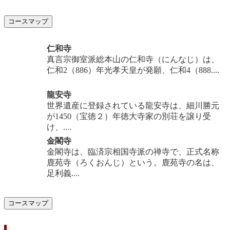
コースマップ
仁和寺
真言宗御室派総本山の仁和寺（にんなじ）は、
仁和2（886）年光孝天皇が発願、仁和4（888....
龍安寺
世界遺産に登録されている龍安寺は、細川勝元
が1450（宝徳２）年徳大寺家の別荘を譲り受
け、....
金閣寺
金閣寺は、臨済宗相国寺派の禅寺で、正式名称
鹿苑寺（ろくおんじ）という。鹿苑寺の名は、
足利義....
コースマップ