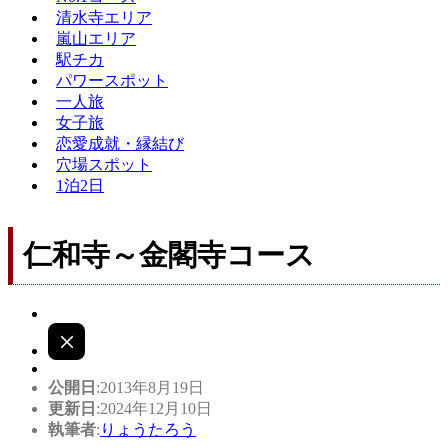
清水寺エリア
嵐山エリア
駅チカ
パワースポット
一人旅
女子旅
恋愛成就・縁結び
穴場スポット
1泊2日
仁和寺～金閣寺コース
公開日
:2013年8月19日
更新日
:2024年12月10日
執筆者
:
りょうたろう