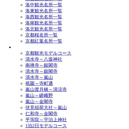
洛中観光名所一覧
洛東観光名所一覧
洛西観光名所一覧
洛南観光名所一覧
洛北観光名所一覧
京都桜名所一覧
京都紅葉名所一覧
モデルコース
京都観光モデルコース
清水寺～八坂神社
南禅寺～銀閣寺
清水寺～銀閣寺
清水寺～嵐山
祇園～寺町通
嵐山渡月橋～清涼寺
嵐山～嵯峨野
嵐山～金閣寺
伏見稲荷大社～嵐山
仁和寺～金閣寺
平等院～宇治上神社
1泊2日モデルコース