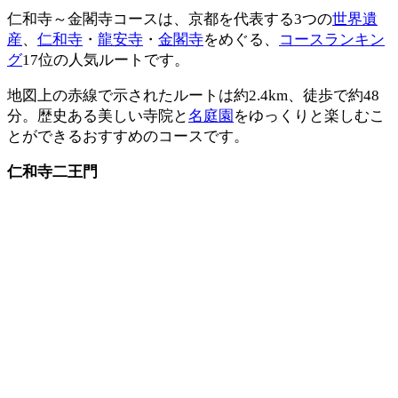
仁和寺～金閣寺コースは、京都を代表する3つの
世界遺
産
、
仁和寺
・
龍安寺
・
金閣寺
をめぐる、
コースランキン
グ
17位の人気ルートです。
地図上の赤線で示されたルートは約2.4km、徒歩で約48
分。歴史ある美しい寺院と
名庭園
をゆっくりと楽しむこ
とができるおすすめのコースです。
仁和寺二王門