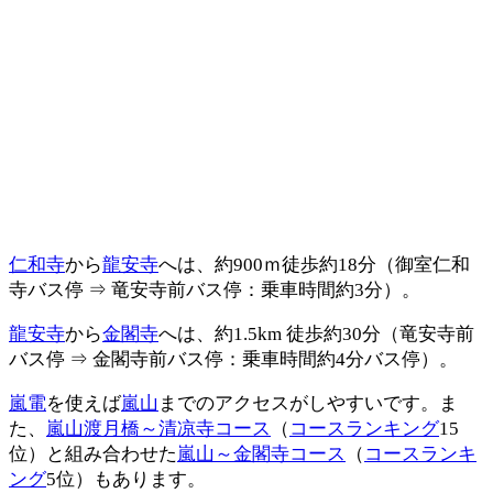
仁和寺
から
龍安寺
へは、約900ｍ徒歩約18分（御室仁和
寺バス停 ⇒ 竜安寺前バス停：乗車時間約3分）。
龍安寺
から
金閣寺
へは、約1.5km 徒歩約30分（竜安寺前
バス停 ⇒ 金閣寺前バス停：乗車時間約4分バス停）。
嵐電
を使えば
嵐山
までのアクセスがしやすいです。ま
た、
嵐山渡月橋～清凉寺コース
（
コースランキング
15
位）と組み合わせた
嵐山～金閣寺コース
（
コースランキ
ング
5位）もあります。