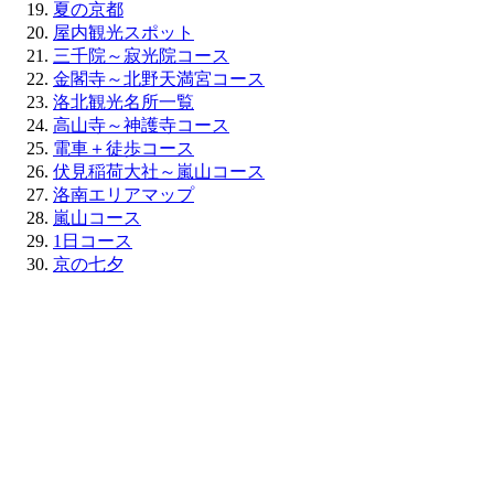
夏の京都
屋内観光スポット
三千院～寂光院コース
金閣寺～北野天満宮コース
洛北観光名所一覧
高山寺～神護寺コース
電車＋徒歩コース
伏見稲荷大社～嵐山コース
洛南エリアマップ
嵐山コース
1日コース
京の七夕