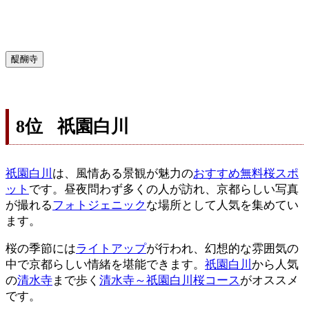
醍醐寺
8位 祇園白川
祇園白川
は、風情ある景観が魅力の
おすすめ無料桜スポ
ット
です。昼夜問わず多くの人が訪れ、京都らしい写真
が撮れる
フォトジェニック
な場所として人気を集めてい
ます。
桜の季節には
ライトアップ
が行われ、幻想的な雰囲気の
中で京都らしい情緒を堪能できます。
祇園白川
から人気
の
清水寺
まで歩く
清水寺～祇園白川桜コース
がオススメ
です。