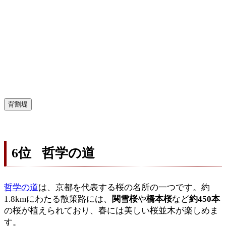
背割堤
6位 哲学の道
哲学の道
は、京都を代表する桜の名所の一つです。約
1.8kmにわたる散策路には、
関雪桜
や
橋本桜
など
約450本
の桜が植えられており、春には美しい桜並木が楽しめま
す。