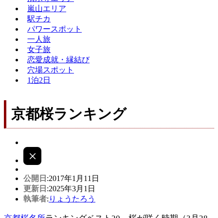
嵐山エリア
駅チカ
パワースポット
一人旅
女子旅
恋愛成就・縁結び
穴場スポット
1泊2日
京都桜ランキング
公開日
:2017年1月11日
更新日
:2025年3月1日
執筆者
:
りょうたろう