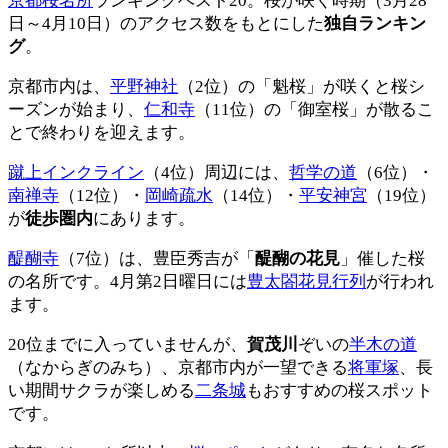
京都桜名所
ランキングベスト20。桜が咲く時期（3月28
日～4月10日）のアクセス数をもとにした
独自ランキン
グ
。
京都市内は、
平野神社
（2位）の「魁桜」が咲くと桜シ
ーズンが始まり、
仁和寺
（11位）の「御室桜」が散るこ
とで終わりを迎えます。
蹴上インクライン
（4位）周辺には、
哲学の道
（6位）・
南禅寺
（12位）・
岡崎疏水
（14位）・
平安神宮
（19位）
が
徒歩圏内
にあります。
醍醐寺
（7位）は、豊臣秀吉が「
醍醐の花見
」催した桜
の名所です。4月第2日曜日には
豊太閤花見行列
が行われ
ます。
20位までに入っていませんが、
賀茂川
ぞいの
半木の道
（なからぎのみち）、京都市内が一望できる
将軍塚
、長
い期間サクラが楽しめる
二条城
もおすすめの桜スポット
です。