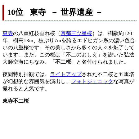
10位 東寺 － 世界遺産 －
東寺
の八重紅枝垂れ桜（
京都三ツ星桜
）は、樹齢約120
年、樹高13m、枝ぶり7mを誇るエドヒガン系の濃い色合
いの八重桜です。その美しさから多くの人々を魅了して
います。また、この桜は「不二のおしえ」を説いた弘法
大師空海にちなみ、「
不二桜
」と名付けられました。
夜間特別拝観では、
ライトアップ
された不二桜と五重塔
が幻想的な雰囲気を演出し、
フォトジェニック
な写真が
撮れると人気です。
東寺不二桜