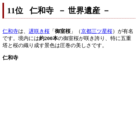
11位 仁和寺 － 世界遺産 －
仁和寺
は、
遅咲き桜
「
御室桜
」（
京都三ツ星桜
）が有名
です。境内には
約200本
の御室桜が咲き誇り、特に五重
塔と桜の織り成す景色は圧巻の美しさです。
仁和寺