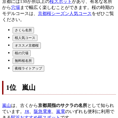
京都には130か所以上の
桜スポット
があり、有名な名所
から
穴場
まで幅広く楽しむことができます。桜の時期の
モデルコースは、
京都桜シーズン人気コース
をぜひご覧
ください。
さくら名所
桜人気コース
オススメ京都桜
桜の穴場
無料桜名所
夜桜ライトアップ
1位 嵐山
嵐山
は、古くから
京都屈指のサクラの名所
として知られ
ています。
JR
、
阪急電車
、
嵐電
のいずれも便利に利用で
きる
駅近おすすめ桜スポット
です。