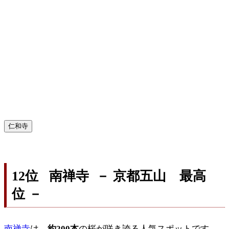
仁和寺
12位 南禅寺 － 京都五山 最高
位 －
南禅寺
は、
約200本
の桜が咲き誇る人気スポットです。