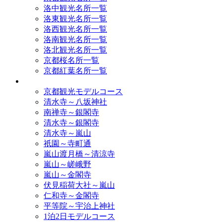
洛中観光名所一覧
洛東観光名所一覧
洛西観光名所一覧
洛南観光名所一覧
洛北観光名所一覧
京都桜名所一覧
京都紅葉名所一覧
モデルコース
京都観光モデルコース
清水寺～八坂神社
南禅寺～銀閣寺
清水寺～銀閣寺
清水寺～嵐山
祇園～寺町通
嵐山渡月橋～清涼寺
嵐山～嵯峨野
嵐山～金閣寺
伏見稲荷大社～嵐山
仁和寺～金閣寺
平等院～宇治上神社
1泊2日モデルコース