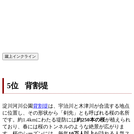
蹴上インクライン
5位 背割堤
淀川河川公園
背割堤
は、宇治川と木津川が合流する地点
に位置し、その形状から「剣先」とも呼ばれる桜の名所
です。約1.4kmにわたる堤防には
約250本の桜
が植えられ
ており、春には桜のトンネルのような絶景が広がりま
す。桜のシーズンには、毎年
10万人以上
が訪れる人気ス