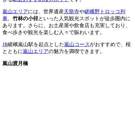
嵐山エリア
には、世界遺産
天龍寺
や
嵯峨野トロッコ列
車
、
竹林の小径
といった人気観光スポットが徒歩圏内に
あります。さらに、お土産屋や飲食店も充実しており、
食べ歩きや観光を楽しむ人々で賑わいます。
JR
嵯峨嵐山駅を起点とした
嵐山コース
がおすすめで、桜
とともに
嵐山エリア
の魅力を満喫できます。
嵐山渡月橋