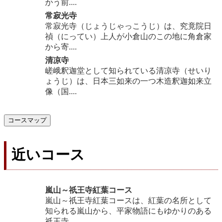
かう前....
常寂光寺
常寂光寺（じょうじゃっこうじ）は、究竟院日
禎（にってい）上人が小倉山のこの地に角倉家
から寄....
清凉寺
嵯峨釈迦堂として知られている清凉寺（せいり
ょうじ）は、日本三如来の一つ木造釈迦如来立
像（国....
コースマップ
近いコース
嵐山～祇王寺紅葉コース
嵐山～祇王寺紅葉コースは、紅葉の名所として
知られる嵐山から、平家物語にもゆかりのある
祇王寺....