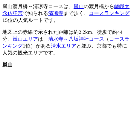
嵐山渡月橋～清凉寺コースは、
嵐山
の渡月橋から
嵯峨大
念仏狂言
で知られる
清凉寺
まで歩く、
コースランキング
15位の人気ルートです。
地図上の赤線で示された距離は約2.2km、徒歩で約44
分。
嵐山エリア
は、
清水寺～八坂神社コース
（
コースラ
ンキング
1位）がある
清水エリア
と並ぶ、京都でも特に
人気の観光エリアです。
嵐山