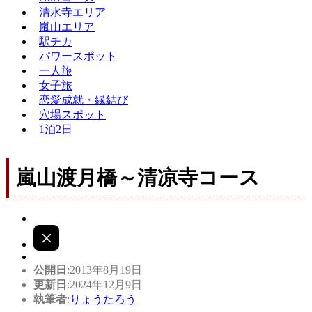
清水寺エリア
嵐山エリア
駅チカ
パワースポット
一人旅
女子旅
恋愛成就・縁結び
穴場スポット
1泊2日
嵐山渡月橋～清凉寺コース
公開日
:2013年8月19日
更新日
:2024年12月9日
執筆者
:
りょうたろう