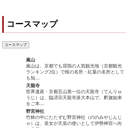
コースマップ
コースマップ
嵐山
嵐山は、京都でも屈指の人気観光地（京都観光
ランキング2位）で桜の名所・紅葉の名所として
も知....
天龍寺
世界遺産・京都五山第一位の天龍寺（てんりゅ
うじ）は、臨済宗天龍寺派大本山で、釈迦如来
をご本....
野宮神社
竹林の中にたたずむ野宮神社（ののみやじんじ
ゃ）は、皇女が天皇の使いとして伊勢神宮へ向