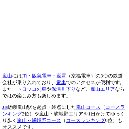
嵐山
には
JR
・
阪急電車
・
嵐電
（京福電車）の3つの鉄道
会社が乗り入れており、
電車
でのアクセスが便利です。
また、
トロッコ列車
や
保津川下り
など、
嵐山エリア
なら
ではの楽しみ方も楽しめます。
JR
嵯峨嵐山駅を起点・終点にした
嵐山コース
（
コースラ
ンキング
2位）や嵐山・嵯峨野エリアを1日かけてゆっく
り歩く
嵐山～嵯峨野コース
（
コースランキング
9位）も
オススメです。