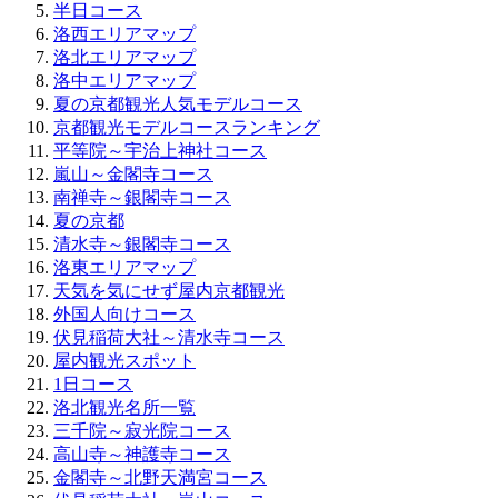
半日コース
洛西エリアマップ
洛北エリアマップ
洛中エリアマップ
夏の京都観光人気モデルコース
京都観光モデルコースランキング
平等院～宇治上神社コース
嵐山～金閣寺コース
南禅寺～銀閣寺コース
夏の京都
清水寺～銀閣寺コース
洛東エリアマップ
天気を気にせず屋内京都観光
外国人向けコース
伏見稲荷大社～清水寺コース
屋内観光スポット
1日コース
洛北観光名所一覧
三千院～寂光院コース
高山寺～神護寺コース
金閣寺～北野天満宮コース