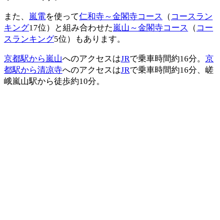
また、
嵐電
を使って
仁和寺～金閣寺コース
（
コースラン
キング
17位）と組み合わせた
嵐山～金閣寺コース
（
コー
スランキング
5位）もあります。
京都駅から嵐山
へのアクセスは
JR
で乗車時間約16分。
京
都駅から清凉寺
へのアクセスは
JR
で乗車時間約16分、嵯
峨嵐山駅から徒歩約10分。