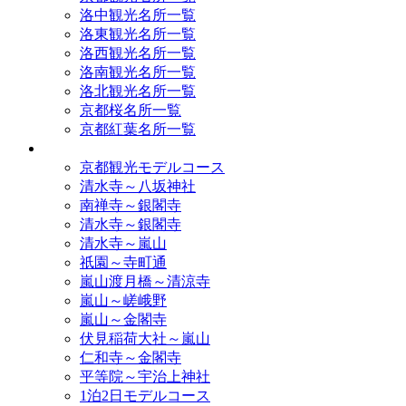
洛中観光名所一覧
洛東観光名所一覧
洛西観光名所一覧
洛南観光名所一覧
洛北観光名所一覧
京都桜名所一覧
京都紅葉名所一覧
モデルコース
京都観光モデルコース
清水寺～八坂神社
南禅寺～銀閣寺
清水寺～銀閣寺
清水寺～嵐山
祇園～寺町通
嵐山渡月橋～清涼寺
嵐山～嵯峨野
嵐山～金閣寺
伏見稲荷大社～嵐山
仁和寺～金閣寺
平等院～宇治上神社
1泊2日モデルコース