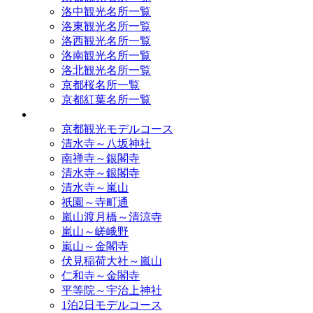
洛中観光名所一覧
洛東観光名所一覧
洛西観光名所一覧
洛南観光名所一覧
洛北観光名所一覧
京都桜名所一覧
京都紅葉名所一覧
モデルコース
京都観光モデルコース
清水寺～八坂神社
南禅寺～銀閣寺
清水寺～銀閣寺
清水寺～嵐山
祇園～寺町通
嵐山渡月橋～清涼寺
嵐山～嵯峨野
嵐山～金閣寺
伏見稲荷大社～嵐山
仁和寺～金閣寺
平等院～宇治上神社
1泊2日モデルコース