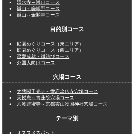
清水寺～嵐山コース
嵐山～嵯峨野コース
嵐山～金閣寺コース
目的別コース
庭園めぐりコース（東エリア）
庭園めぐりコース（西エリア）
恋愛成就・縁結びコース
外国人向けコース
穴場コース
大悲閣千光寺～愛宕念仏寺穴場コース
天授庵～青蓮院穴場コース
六波羅蜜寺～京都霊山護国神社穴場コース
テーマ別
オススメスポット