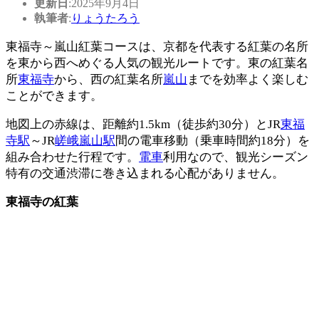
更新日
:2025年9月4日
執筆者
:
りょうたろう
東福寺～嵐山紅葉コースは、京都を代表する紅葉の名所
を東から西へめぐる人気の観光ルートです。東の紅葉名
所
東福寺
から、西の紅葉名所
嵐山
までを効率よく楽しむ
ことができます。
地図上の赤線は、距離約1.5km（徒歩約30分）とJR
東福
寺駅
～JR
嵯峨嵐山駅
間の電車移動（乗車時間約18分）を
組み合わせた行程です。
電車
利用なので、観光シーズン
特有の交通渋滞に巻き込まれる心配がありません。
東福寺の紅葉