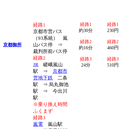
経路1
経路1
経路1
約30分
230円
京都市営バス
（93系統） 嵐
経路2
経路2
山バス停 ⇒
京都御所
約16分
460円
裁判所前バス停
経路2
経路3
経路3
JR
嵯峨嵐山
24分
510円
駅 ⇒
京都市
営地下鉄
二条
駅 ⇒ 烏丸御池
駅 ⇒ 今出川
駅
※乗り換え時間
ふくまず
経路3
嵐電
嵐山駅