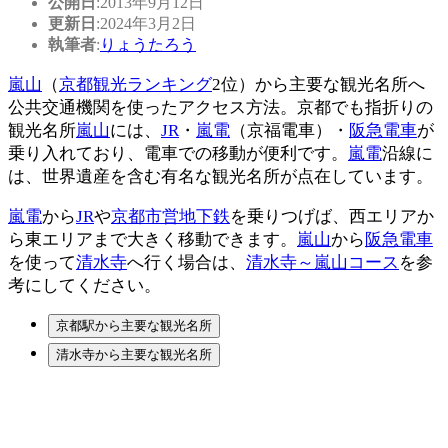
公開日
:2013年9月12日
更新日
:2024年3月2日
執筆者
:
りょうたろう
嵐山
（
京都観光ランキング
2位）から主要な観光名所へ
公共交通機関を使ったアクセス方法。京都でも指折りの
観光名所
嵐山
には、
JR
・
嵐電
（京福電車）・
阪急電車
が
乗り入れており、電車での移動が便利です。
嵐電
沿線に
は、世界遺産を含む有名な観光名所が点在しています。
嵐電
から
JR
や
京都市営地下鉄
を乗りつげば、西エリアか
ら東エリアまで大きく移動できます。
嵐山
から
阪急電車
を使って
清水寺
へ行く場合は、
清水寺～嵐山コース
を参
考にしてください。
京都駅から主要な観光名所
清水寺から主要な観光名所