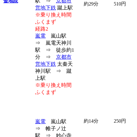
駅 ⇒
京都市
金地院
約29分
510円
営地下鉄
蹴上駅
※乗り換え時間
ふくまず
経路2
嵐電
嵐山駅
⇒ 嵐電天神川
駅 ⇒ 徒歩約1
分 ⇒
京都市
営地下鉄
太秦天
神川駅 ⇒ 蹴
上駅
※乗り換え時間
ふくまず
約14分
250円
嵐電
嵐山駅
⇒ 帷子ノ辻
駅 ⇒ 妙心寺