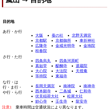
目的地
あ行・か行
大阪
蚕の社
北野天満宮
京都駅
京都御所
車折神社
広隆寺
金戒光明寺
金地院
桂春院
さ行・た行
四条烏丸
四条河原町
真如堂
醍醐寺
退蔵院
大心院
大法院
天授庵
等持院
東福寺
な行・は
長岡天満宮
南禅院
南禅寺
行・ま行・
西本願寺
二条城
仁和寺
や行・ら行
伏見稲荷大社
松尾大社
妙心寺
壬生寺
龍安寺
注意1
乗車時間は交通状況により異なります。