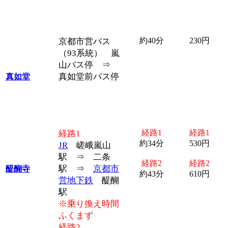
約40分
230円
京都市営バス
（93系統） 嵐
山バス停 ⇒
真如堂前バス停
真如堂
経路1
経路1
経路1
約34分
530円
JR
嵯峨嵐山
駅 ⇒ 二条
経路2
経路2
駅 ⇒
京都市
醍醐寺
約43分
610円
営地下鉄
醍醐
駅
※乗り換え時間
ふくまず
経路2