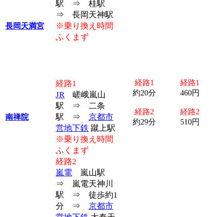
駅 ⇒ 桂駅
⇒ 長岡天神駅
※乗り換え時間
長岡天満宮
ふくまず
経路1
経路1
経路1
約20分
460円
JR
嵯峨嵐山
駅 ⇒ 二条
経路2
経路2
駅 ⇒
京都市
南禅院
約29分
510円
営地下鉄
蹴上駅
※乗り換え時間
ふくまず
経路2
嵐電
嵐山駅
⇒ 嵐電天神川
駅 ⇒ 徒歩約1
分 ⇒
京都市