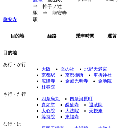
⇒ 帷子ノ辻
駅 ⇒ 龍安寺
駅
龍安寺
目的地
経路
乗車時間
運賃
目的地
あ行・か行
大阪
蚕の社
北野天満宮
京都駅
京都御所
車折神社
広隆寺
金戒光明寺
金地院
桂春院
さ行・た行
四条烏丸
四条河原町
真如堂
醍醐寺
退蔵院
大心院
大法院
天授庵
等持院
東福寺
な行・は