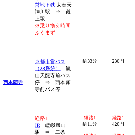
営地下鉄
太秦天
神川駅 ⇒ 蹴
上駅
※乗り換え時間
ふくまず
約33分
230円
京都市営バス
（28系統）
嵐
山天龍寺前バス
停 ⇒ 西本願
西本願寺
寺前バス停
経路1
経路1
経路1
約11分
420円
JR
嵯峨嵐山
駅 ⇒ 二条