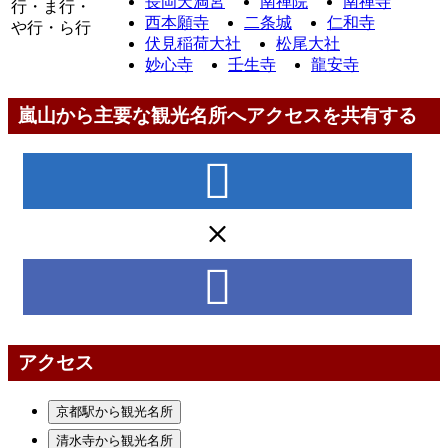
長岡天満宮
南禅院
南禅寺
行・ま行・
西本願寺
二条城
仁和寺
や行・ら行
伏見稲荷大社
松尾大社
妙心寺
壬生寺
龍安寺
嵐山から主要な観光名所へアクセスを共有する
アクセス
京都駅から観光名所
清水寺から観光名所