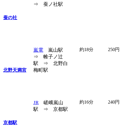
⇒ 蚕ノ社駅
蚕の社
約18分
250円
嵐電
嵐山駅
⇒ 帷子ノ辻
駅 ⇒ 北野白
梅町駅
北野天満宮
約16分
240円
JR
嵯峨嵐山
駅 ⇒ 京都駅
京都駅