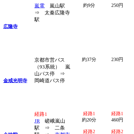
約9分
250円
嵐電
嵐山駅
⇒ 太秦広隆寺
駅
広隆寺
約37分
230円
京都市営バス
（93系統） 嵐
山バス停 ⇒
岡崎道バス停
金戒光明寺
経路1
経路1
経路1
約20分
460円
JR
嵯峨嵐山
駅 ⇒ 二条
経路2
経路2