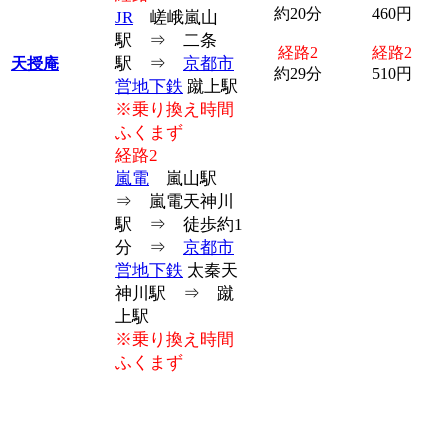
約20分
460円
JR
嵯峨嵐山
駅 ⇒ 二条
経路2
経路2
駅 ⇒
京都市
天授庵
約29分
510円
営地下鉄
蹴上駅
※乗り換え時間
ふくまず
経路2
嵐電
嵐山駅
⇒ 嵐電天神川
駅 ⇒ 徒歩約1
分 ⇒
京都市
営地下鉄
太秦天
神川駅 ⇒ 蹴
上駅
※乗り換え時間
ふくまず