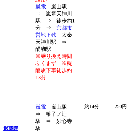
嵐電
嵐山駅
⇒ 嵐電天神川
駅 ⇒ 徒歩約1
分 ⇒
京都市
営地下鉄
太秦
天神川駅 ⇒
醍醐駅
※乗り換え時間
ふくまず ※醍
醐駅下車徒歩約
13分
約14分
250円
嵐電
嵐山駅
⇒ 帷子ノ辻
駅 ⇒ 妙心寺
駅
退蔵院