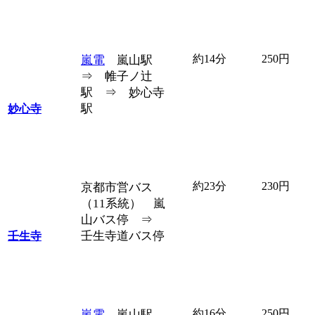
約14分
250円
嵐電
嵐山駅
⇒ 帷子ノ辻
駅 ⇒ 妙心寺
駅
妙心寺
約23分
230円
京都市営バス
（11系統） 嵐
山バス停 ⇒
壬生寺道バス停
壬生寺
約16分
250円
嵐電
嵐山駅