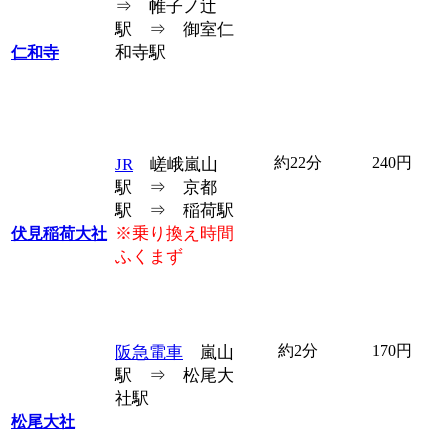
⇒ 帷子ノ辻
駅 ⇒ 御室仁
和寺駅
仁和寺
約22分
240円
JR
嵯峨嵐山
駅 ⇒ 京都
駅 ⇒ 稲荷駅
※乗り換え時間
伏見稲荷大社
ふくまず
約2分
170円
阪急電車
嵐山
駅 ⇒ 松尾大
社駅
松尾大社