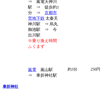
⇒ 嵐電天神川
駅 ⇒ 徒歩約1
分 ⇒
京都市
営地下鉄
太秦天
神川駅 ⇒ 烏丸
御池駅 ⇒ 今
出川駅
※乗り換え時間
ふくまず
約3分
250円
嵐電
嵐山駅
⇒ 車折神社駅
車折神社