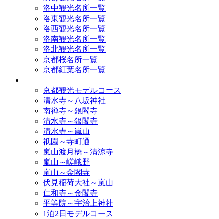
洛中観光名所一覧
洛東観光名所一覧
洛西観光名所一覧
洛南観光名所一覧
洛北観光名所一覧
京都桜名所一覧
京都紅葉名所一覧
モデルコース
京都観光モデルコース
清水寺～八坂神社
南禅寺～銀閣寺
清水寺～銀閣寺
清水寺～嵐山
祇園～寺町通
嵐山渡月橋～清涼寺
嵐山～嵯峨野
嵐山～金閣寺
伏見稲荷大社～嵐山
仁和寺～金閣寺
平等院～宇治上神社
1泊2日モデルコース