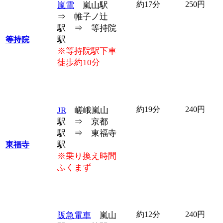
約17分
250円
嵐電
嵐山駅
⇒ 帷子ノ辻
駅 ⇒ 等持院
駅
等持院
※等持院駅下車
徒歩約10分
約19分
240円
JR
嵯峨嵐山
駅 ⇒ 京都
駅 ⇒ 東福寺
駅
東福寺
※乗り換え時間
ふくまず
約12分
240円
阪急電車
嵐山