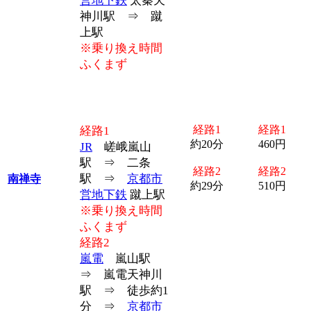
営地下鉄
太秦天
神川駅 ⇒ 蹴
上駅
※乗り換え時間
ふくまず
経路1
経路1
経路1
約20分
460円
JR
嵯峨嵐山
駅 ⇒ 二条
経路2
経路2
駅 ⇒
京都市
南禅寺
約29分
510円
営地下鉄
蹴上駅
※乗り換え時間
ふくまず
経路2
嵐電
嵐山駅
⇒ 嵐電天神川
駅 ⇒ 徒歩約1
分 ⇒
京都市