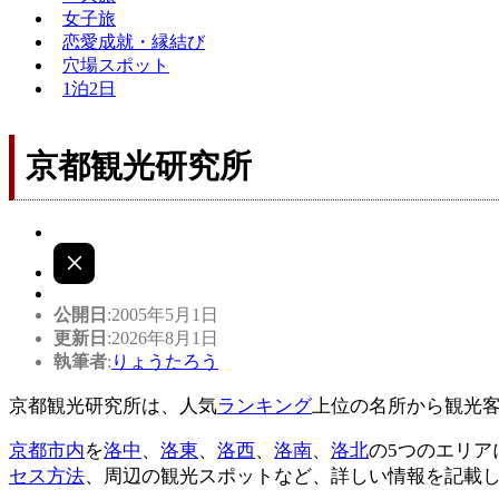
女子旅
恋愛成就・縁結び
穴場スポット
1泊2日
京都観光研究所
公開日
:2005年5月1日
更新日
:2026年8月1日
執筆者
:
りょうたろう
京都観光研究所は、人気
ランキング
上位の名所から観光
京都市内
を
洛中
、
洛東
、
洛西
、
洛南
、
洛北
の5つのエリア
セス方法
、周辺の観光スポットなど、詳しい情報を記載