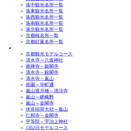
洛中観光名所一覧
洛東観光名所一覧
洛西観光名所一覧
洛南観光名所一覧
洛北観光名所一覧
京都桜名所一覧
京都紅葉名所一覧
モデルコース
京都観光モデルコース
清水寺～八坂神社
南禅寺～銀閣寺
清水寺～銀閣寺
清水寺～嵐山
祇園～寺町通
嵐山渡月橋～清涼寺
嵐山～嵯峨野
嵐山～金閣寺
伏見稲荷大社～嵐山
仁和寺～金閣寺
平等院～宇治上神社
1泊2日モデルコース