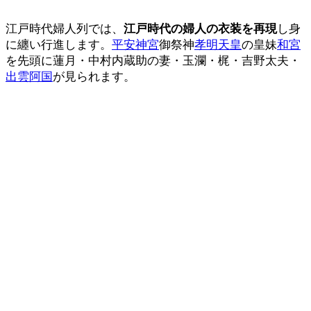
江戸時代婦人列では、
江戸時代の婦人の衣装を再現
し身
に纏い行進します。
平安神宮
御祭神
孝明天皇
の皇妹
和宮
を先頭に蓮月・中村内蔵助の妻・玉瀾・梶・吉野太夫・
出雲阿国
が見られます。