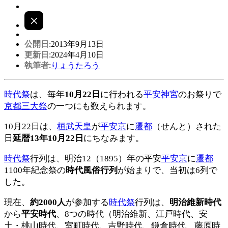
公開日
:2013年9月13日
更新日
:2024年4月10日
執筆者
:
りょうたろう
時代祭
は、毎年
10月22日
に行われる
平安神宮
のお祭りで
京都三大祭
の一つにも数えられます。
10月22日は、
桓武天皇
が
平安京
に
遷都
（せんと）された
日
延暦13年10月22日
にちなみます。
時代祭
行列は、明治12（1895）年の平安
平安京
に
遷都
1100年紀念祭の
時代風俗行列
が始まりで、当初は6列で
した。
現在、
約2000人
が参加する
時代祭
行列は、
明治維新時代
から
平安時代
、8つの時代（明治維新、江戸時代、安
土・桃山時代、室町時代、吉野時代、鎌倉時代、藤原時