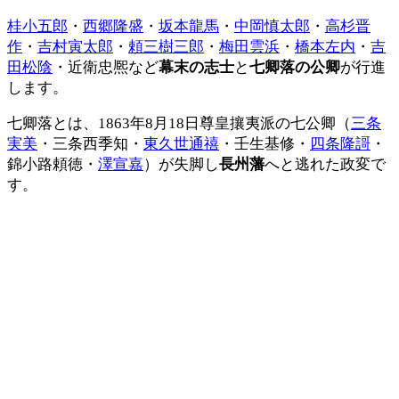
桂小五郎
・
西郷隆盛
・
坂本龍馬
・
中岡慎太郎
・
高杉晋
作
・
吉村寅太郎
・
頼三樹三郎
・
梅田雲浜
・
橋本左内
・
吉
田松陰
・近衛忠熈など
幕末の志士
と
七卿落の公卿
が行進
します。
七卿落とは、1863年8月18日尊皇攘夷派の七公卿（
三条
実美
・三条西季知・
東久世通禧
・壬生基修・
四条隆謌
・
錦小路頼徳・
澤宣嘉
）が失脚し
長州藩
へと逃れた政変で
す。