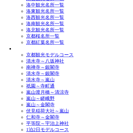
洛中観光名所一覧
洛東観光名所一覧
洛西観光名所一覧
洛南観光名所一覧
洛北観光名所一覧
京都桜名所一覧
京都紅葉名所一覧
モデルコース
京都観光モデルコース
清水寺～八坂神社
南禅寺～銀閣寺
清水寺～銀閣寺
清水寺～嵐山
祇園～寺町通
嵐山渡月橋～清涼寺
嵐山～嵯峨野
嵐山～金閣寺
伏見稲荷大社～嵐山
仁和寺～金閣寺
平等院～宇治上神社
1泊2日モデルコース