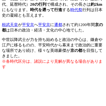
代、延暦時代）
20の行列
で構成され、その長さは
約2km
にもなります。
時代を遡って行進
する
時代祭
行列は日本
史の凝縮とも言えます。
桓武天皇
が
平安京
へ
平安京
に
遷都
されて約1200年間
京の
都
は日本の政治・経済・文化の中心地でした。
中世以降武士が力を持ち始めると政治の中心は、鎌倉や
江戸に移るものの、平安時代から幕末まで政治的に重要
な場所であり続け、様々な英雄豪傑が
京の都
を目指して
きました。
※各時代区分は、諸説により見解が異なる場合がありま
す