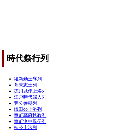
時代祭行列
維新勤王隊列
幕末志士列
徳川城使上洛列
江戸時代婦人列
豊公参朝列
織田公上洛列
室町幕府執政列
室町洛中風俗列
楠公上洛列