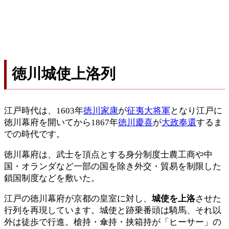
徳川城使上洛列
江戸時代は、1603年
徳川家康
が
征夷大将軍
となり江戸に
徳川幕府を開いてから1867年
徳川慶喜
が
大政奉還
するま
での時代です。
徳川幕府は、武士を頂点とする身分制度士農工商や中
国・オランダなど一部の国を除き外交・貿易を制限した
鎖国制度などを敷いた。
江戸の徳川幕府が京都の皇室に対し、
城使を上洛
させた
行列を再現しています。城使と跡乗番頭は騎馬、それ以
外は徒歩で行進。槍持・傘持・挟箱持が「ヒーサー」の