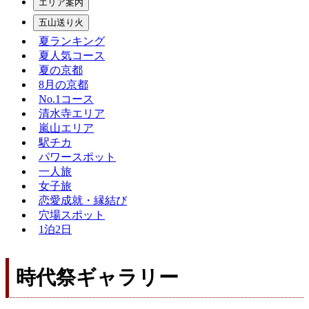
エリア案内
五山送り火
夏ランキング
夏人気コース
夏の京都
8月の京都
No.1コース
清水寺エリア
嵐山エリア
駅チカ
パワースポット
一人旅
女子旅
恋愛成就・縁結び
穴場スポット
1泊2日
時代祭ギャラリー