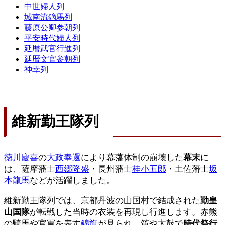
中世婦人列
城南流鏑馬列
藤原公卿参朝列
平安時代婦人列
延暦武官行進列
延暦文官参朝列
神幸列
維新勤王隊列
徳川慶喜
の
大政奉還
により幕藩体制の崩壊した
幕末
に
は、薩摩藩士
西郷隆盛
・長州藩士
桂小五郎
・土佐藩士
坂
本龍馬
などが活躍しました。
維新勤王隊列では、京都丹波の山国村で結成された
勤皇
山国隊
が転戦した当時の衣装を再現し行進します。赤熊
の騎馬や官軍を表す
錦旗
が見られ、笛や太鼓で
時代祭行