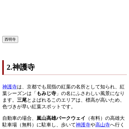
西明寺
2.神護寺
神護寺
は、京都でも屈指の紅葉の名所として知られ、紅
葉シーズンは「
もみじ寺
」の名にふさわしい風景になり
ます。
三尾
とよばれるこのエリアは、標高が高いため、
色づきが早い紅葉スポットです。
自動車の場合、
嵐山高雄パークウェイ
（有料）の高雄大
駐車場（無料）に駐車し、歩いて
神護寺
や
高山寺
へ行く