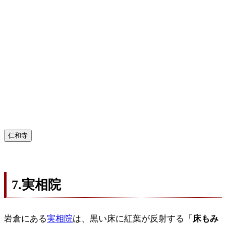
仁和寺
7.実相院
岩倉にある
実相院
は、黒い床に紅葉が反射する「
床もみ