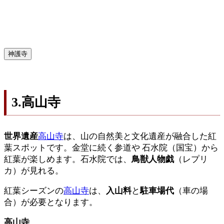
神護寺
3.高山寺
世界遺産
高山寺
は、山の自然美と文化遺産が融合した紅
葉スポットです。金堂に続く参道や 石水院（国宝）から
紅葉が楽しめます。石水院では、
鳥獣人物戯
（レプリ
カ）が見れる。
紅葉シーズンの
高山寺
は、
入山料
と
駐車場代
（車の場
合）が必要となります。
高山寺