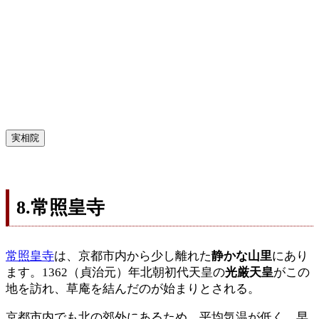
実相院
8.常照皇寺
常照皇寺
は、京都市内から少し離れた
静かな山里
にあり
ます。1362（貞治元）年北朝初代天皇の
光厳天皇
がこの
地を訪れ、草庵を結んだのが始まりとされる。
京都市内でも北の郊外にあるため、平均気温が低く、早