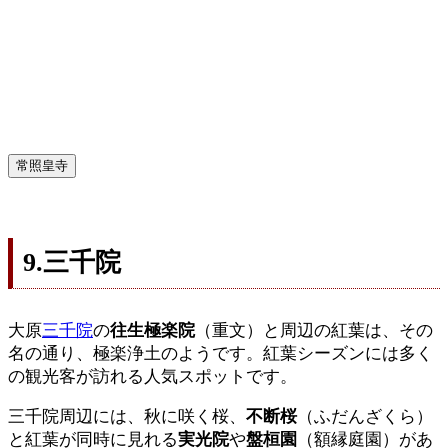
常照皇寺
9.三千院
大原
三千院
の
往生極楽院
（重文）と周辺の紅葉は、その
名の通り、極楽浄土のようです。紅葉シーズンには多く
の観光客が訪れる人気スポットです。
三千院周辺には、秋に咲く桜、
不断桜
（ふだんざくら）
と紅葉が同時に見れる
実光院
や
盤桓園
（額縁庭園）があ