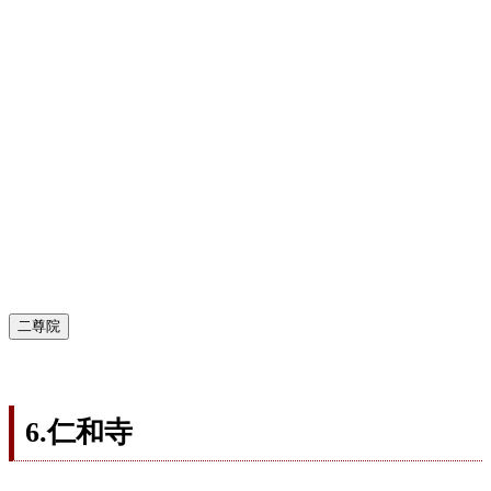
二尊院
6.仁和寺