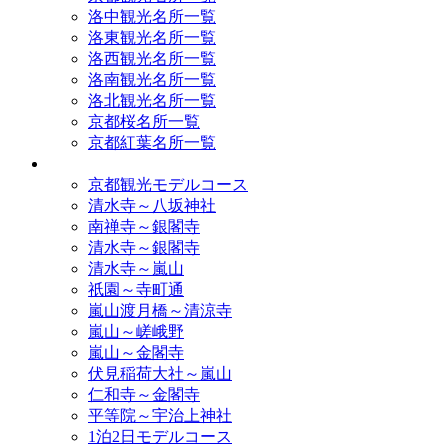
洛中観光名所一覧
洛東観光名所一覧
洛西観光名所一覧
洛南観光名所一覧
洛北観光名所一覧
京都桜名所一覧
京都紅葉名所一覧
モデルコース
京都観光モデルコース
清水寺～八坂神社
南禅寺～銀閣寺
清水寺～銀閣寺
清水寺～嵐山
祇園～寺町通
嵐山渡月橋～清涼寺
嵐山～嵯峨野
嵐山～金閣寺
伏見稲荷大社～嵐山
仁和寺～金閣寺
平等院～宇治上神社
1泊2日モデルコース