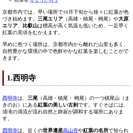
執筆者
:
りょうたろう
京都市内では、早い場所で10月下旬から徐々に紅葉が色
づき始めます。
三尾エリア
（高雄・槙尾・栂尾）や
大原
エリア
、
比叡山
は標高が高く気温も低いため、一足早く
紅葉の見頃をむかえます。
早めに色づく場所は、京都市内から離れた山里も多く、
自然豊かな環境の中で色鮮やかな紅葉を楽しむことがで
きます。
1.西明寺
西明寺
は、
三尾
（高雄・槙尾・ 栂尾）の一つ槙尾山（ま
きのお）にある
紅葉の美しい古刹
です。すぐそばには、
清滝の清流が流れ自然と静寂が調和する場所にありま
す。
西明寺
は、近くの
世界遺産
高山寺
や
紅葉の名所
で知られ