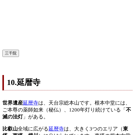
三千院
10.延暦寺
世界遺産
延暦寺
は、天台宗総本山です。根本中堂には、
ご本尊の薬師如来（秘仏）、1200年灯り続けている「
不
滅の法灯
」がある。
比叡山
全域に広がる
延暦寺
は、大きく3つのエリア（
東