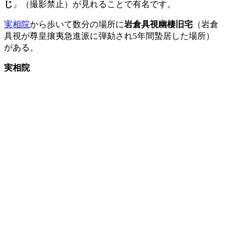
じ
」（撮影禁止）が見れることで有名です。
実相院
から歩いて数分の場所に
岩倉具視幽棲旧宅
（岩倉
具視が尊皇攘夷急進派に弾劾され5年間蟄居した場所）
がある。
実相院