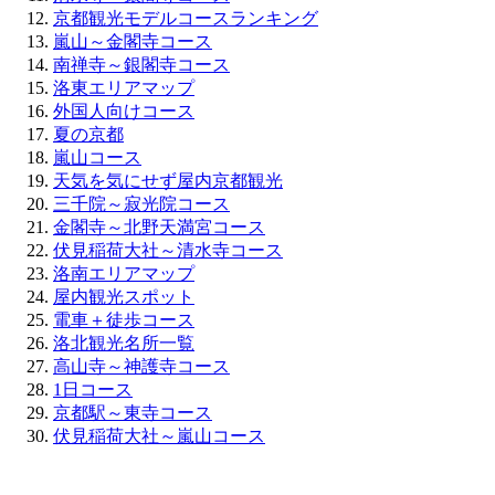
京都観光モデルコースランキング
嵐山～金閣寺コース
南禅寺～銀閣寺コース
洛東エリアマップ
外国人向けコース
夏の京都
嵐山コース
天気を気にせず屋内京都観光
三千院～寂光院コース
金閣寺～北野天満宮コース
伏見稲荷大社～清水寺コース
洛南エリアマップ
屋内観光スポット
電車＋徒歩コース
洛北観光名所一覧
高山寺～神護寺コース
1日コース
京都駅～東寺コース
伏見稲荷大社～嵐山コース