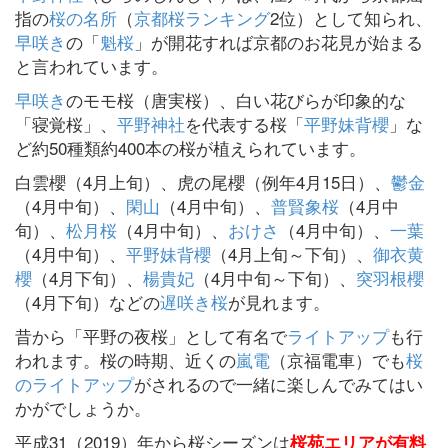
指の
桜の名所
（
京都桜ランキング
2位）として知られ、
早咲き
の「
魁桜
」が開花すれば京都のお花見が始まる
と言われています。
早咲き
のモモ桜（唐実桜）、白い花びらが印象的な
「寝覚桜」、
平野神社
を代表する桜「
平野妹背櫻
」な
ど約50種類約400本の桜が植えられています。
白雲櫻（4月上旬）、虎の尾櫻（例年4月15日）、
鬱金
（4月中旬）、
閑山
（4月中旬）、
普賢象桜
（4月中
旬）、
松月桜
（4月中旬）、
おけさ
（4月中旬）、
一葉
（4月中旬）、
平野妹背櫻
（4月上旬～下旬）、
御衣黄
櫻
（4月下旬）、
楊貴妃
（4月中旬～下旬）、
突羽根櫻
（4月下旬）などの
遅咲き桜
が見れます。
昔から「平野の夜桜」として有名で
ライトアップ
も行
われます。桜の時期、近くの
嵐電
（京福電車）でも
桜
のライトアップ
がされるので一緒に楽しんでみてはい
かがでしょうか。
平成31（2019）年から桜シーズンは
桜苑エリアが有料