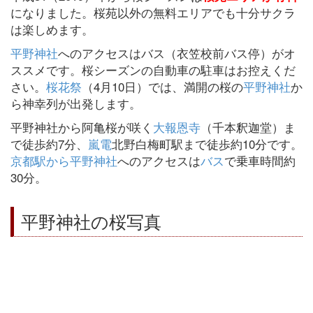
になりました。桜苑以外の無料エリアでも十分サクラ
は楽しめます。
平野神社
へのアクセスはバス（衣笠校前バス停）がオ
ススメです。桜シーズンの自動車の駐車はお控えくだ
さい。
桜花祭
（4月10日）では、満開の桜の
平野神社
か
ら神幸列が出発します。
平野神社から阿亀桜が咲く
大報恩寺
（千本釈迦堂）ま
で徒歩約7分、
嵐電
北野白梅町駅まで徒歩約10分です。
京都駅から平野神社
へのアクセスは
バス
で乗車時間約
30分。
平野神社の桜写真