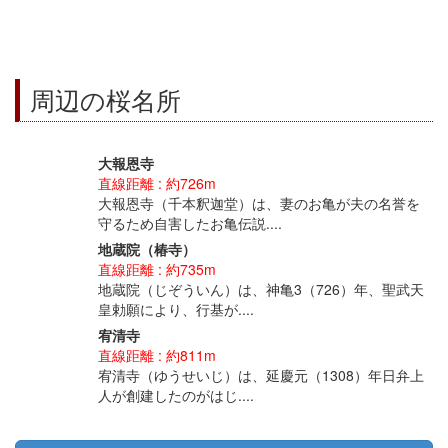
周辺の桜名所
大報恩寺
直線距離 : 約726m
大報恩寺（千本釈迦堂）は、妻のお亀が夫の名誉を
守るため自害したお亀伝説....
地蔵院（椿寺）
直線距離 : 約735m
地蔵院（じぞういん）は、神亀3（726）年、聖武天
皇勅願により、行基が....
宥清寺
直線距離 : 約811m
宥清寺（ゆうせいじ）は、延慶元（1308）年日弁上
人が創建したのがはじ....