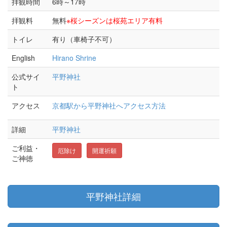
拝観時間
6時～17時
拝観料
無料
※桜シーズンは桜苑エリア有料
トイレ
有り（車椅子不可）
English
Hirano Shrine
公式サイ
平野神社
ト
アクセス
京都駅から平野神社へアクセス方法
詳細
平野神社
ご利益・
厄除け
開運祈願
ご神徳
平野神社詳細