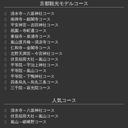
京都観光モデルコース
清水寺～八坂神社コース
南禅寺～銀閣寺コース
平安神宮～吉田神社コース
祇園～寺町通コース
東福寺～泉涌寺コース
嵐山渡月橋～清凉寺コース
仁和寺～金閣寺コース
北野天満宮～今宮神社コース
伏見稲荷大社～嵐山コース
平等院～宇治上神社コース
平等院～嵐山コース
平等院～下鴨神社コース
四条烏丸～烏丸三条コース
三千院～寂光院コース
人気コース
清水寺～八坂神社コース
伏見稲荷大社～嵐山コース
嵐山～嵯峨野コース