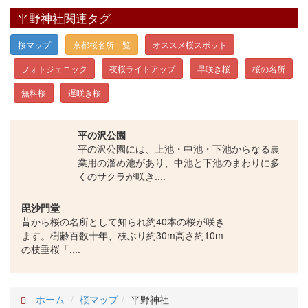
平野神社関連タグ
桜マップ
京都桜名所一覧
オススメ桜スポット
フォトジェニック
夜桜ライトアップ
早咲き桜
桜の名所
無料桜
遅咲き桜
平の沢公園
平の沢公園には、上池・中池・下池からなる農
業用の溜め池があり、中池と下池のまわりに多
くのサクラが咲き....
毘沙門堂
昔から桜の名所として知られ約40本の桜が咲き
ます。樹齢百数十年、枝ぶり約30m高さ約10m
の枝垂桜「....
ホーム
桜マップ
平野神社