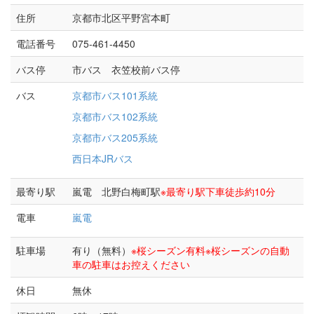
住所
京都市北区平野宮本町
電話番号
075-461-4450
バス停
市バス 衣笠校前バス停
バス
京都市バス101系統
京都市バス102系統
京都市バス205系統
西日本JRバス
最寄り駅
嵐電 北野白梅町駅
※最寄り駅下車徒歩約10分
電車
嵐電
駐車場
有り（無料）
※桜シーズン有料※桜シーズンの自動
車の駐車はお控えください
休日
無休