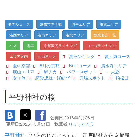
モデルコース
京都市内全域
洛中エリア
洛東エリア
洛西エリア
洛南エリア
洛北エリア
観光名所一覧
バス
電車
京都観光ランキング
コースランキング
夏ランキング
夏人気コース
エリア案内
五山送り火
夏の京都
8月の京都
No.1コース
清水寺エリア
嵐山エリア
駅チカ
パワースポット
一人旅
女子旅
恋愛成就・縁結び
穴場スポット
1泊2日
平野神社の桜
公開日
:2013年5月26日
更新日
:2025年3月31日
執筆者
:
りょうたろう
平野神社
（ひらのじんじゃ）は、江戸時代から京都屈