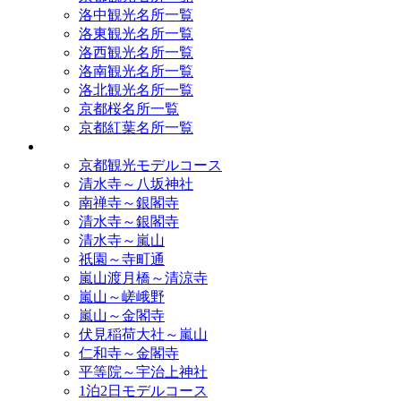
洛中観光名所一覧
洛東観光名所一覧
洛西観光名所一覧
洛南観光名所一覧
洛北観光名所一覧
京都桜名所一覧
京都紅葉名所一覧
モデルコース
京都観光モデルコース
清水寺～八坂神社
南禅寺～銀閣寺
清水寺～銀閣寺
清水寺～嵐山
祇園～寺町通
嵐山渡月橋～清涼寺
嵐山～嵯峨野
嵐山～金閣寺
伏見稲荷大社～嵐山
仁和寺～金閣寺
平等院～宇治上神社
1泊2日モデルコース