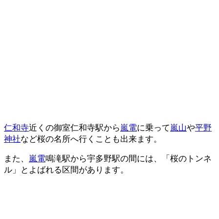
仁和寺
近くの御室仁和寺駅から
嵐電
に乗って
嵐山
や
平野
神社
など桜の名所へ行くことも出来ます。
また、
嵐電
鳴滝駅から宇多野駅の間には、「桜のトンネ
ル」とよばれる区間があります。