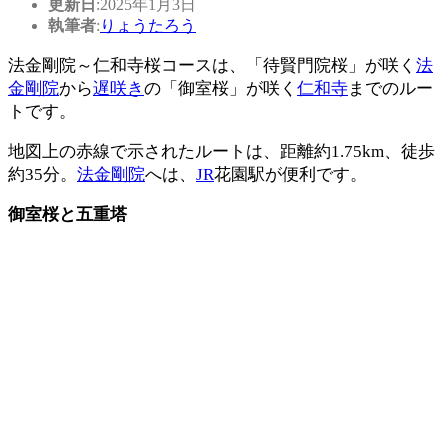
更新日
:2025年1月3日
執筆者
:
りょうたろう
法金剛院～仁和寺桜コースは、「待賢門院桜」が咲く
法
金剛院
から
遅咲き
の「御室桜」が咲く
仁和寺
までのルー
トです。
地図上の赤線で示されたルートは、距離約1.75km、徒歩
約35分。
法金剛院
へは、
JR
花園駅が便利です。
御室桜と五重塔