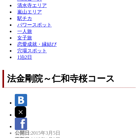
清水寺エリア
嵐山エリア
駅チカ
パワースポット
一人旅
女子旅
恋愛成就・縁結び
穴場スポット
1泊2日
法金剛院～仁和寺桜コース
公開日
:2015年3月5日