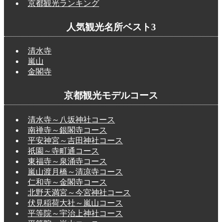
京都観光ランキング
人気観光名所ベスト3
清水寺
嵐山
金閣寺
京都観光モデルコース
清水寺～八坂神社コース
南禅寺～銀閣寺コース
平安神宮～吉田神社コース
祇園～寺町通コース
東福寺～泉涌寺コース
嵐山渡月橋～清凉寺コース
仁和寺～金閣寺コース
北野天満宮～今宮神社コース
伏見稲荷大社～嵐山コース
平等院～宇治上神社コース