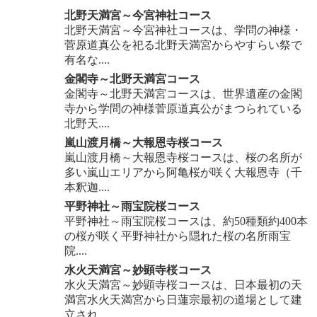
北野天満宮～今宮神社コース
北野天満宮～今宮神社コースは、学問の神様・
菅原道真公を祀る北野天満宮からやすらい祭で
有名な....
金閣寺～北野天満宮コース
金閣寺～北野天満宮コースは、世界遺産の金閣
寺から学問の神様菅原道真公がまつられている
北野天....
嵐山渡月橋～大報恩寺桜コース
嵐山渡月橋～大報恩寺桜コースは、桜の名所が
多い嵐山エリアから阿亀桜が咲く大報恩寺（千
本釈迦....
平野神社～雨宝院桜コース
平野神社～雨宝院桜コースは、約50種類約400本
の桜が咲く平野神社から隠れた桜の名所雨宝
院....
水火天満宮～妙顕寺桜コース
水火天満宮～妙顕寺桜コースは、日本最初の天
満宮水火天満宮から日蓮宗最初の道場として建
立され....