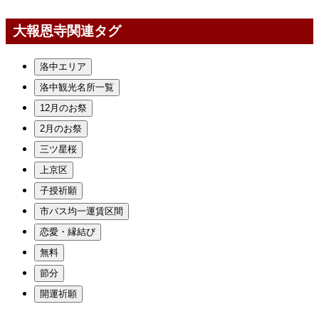
大報恩寺関連タグ
洛中エリア
洛中観光名所一覧
12月のお祭
2月のお祭
三ツ星桜
上京区
子授祈願
市バス均一運賃区間
恋愛・縁結び
無料
節分
開運祈願