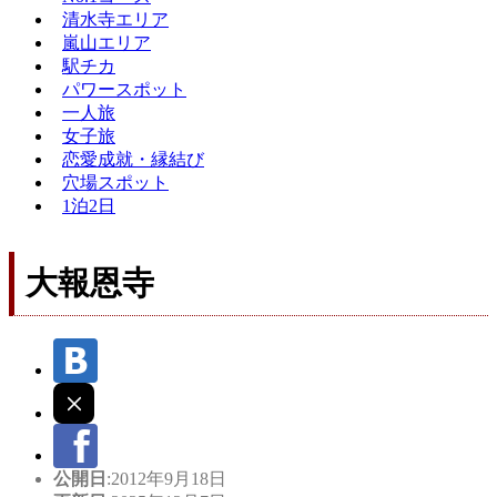
清水寺エリア
嵐山エリア
駅チカ
パワースポット
一人旅
女子旅
恋愛成就・縁結び
穴場スポット
1泊2日
大報恩寺
公開日
:2012年9月18日