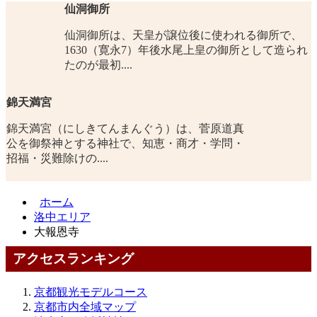
仙洞御所
仙洞御所は、天皇が譲位後に使われる御所で、
1630（寛永7）年後水尾上皇の御所として造られ
たのが最初....
錦天満宮
錦天満宮（にしきてんまんぐう）は、菅原道真
公を御祭神とする神社で、知恵・商才・学問・
招福・災難除けの....
ホーム
洛中エリア
大報恩寺
アクセスランキング
京都観光モデルコース
京都市内全域マップ