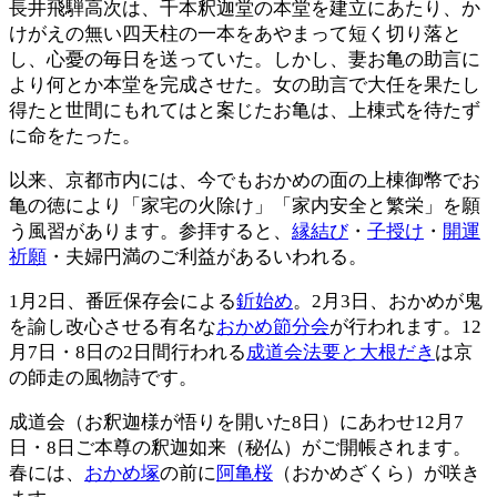
長井飛騨高次は、千本釈迦堂の本堂を建立にあたり、か
けがえの無い四天柱の一本をあやまって短く切り落と
し、心憂の毎日を送っていた。しかし、妻お亀の助言に
より何とか本堂を完成させた。女の助言で大任を果たし
得たと世間にもれてはと案じたお亀は、上棟式を待たず
に命をたった。
以来、京都市内には、今でもおかめの面の上棟御幣でお
亀の徳により「家宅の火除け」「家内安全と繁栄」を願
う風習があります。参拝すると、
縁結び
・
子授け
・
開運
祈願
・夫婦円満のご利益があるいわれる。
1月2日、番匠保存会による
釿始め
。2月3日、おかめが鬼
を諭し改心させる有名な
おかめ節分会
が行われます。12
月7日・8日の2日間行われる
成道会法要と大根だき
は京
の師走の風物詩です。
成道会（お釈迦様が悟りを開いた8日）にあわせ12月7
日・8日ご本尊の釈迦如来（秘仏）がご開帳されます。
春には、
おかめ塚
の前に
阿亀桜
（おかめざくら）が咲き