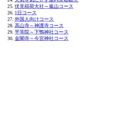
伏見稲荷大社～嵐山コース
1日コース
外国人向けコース
高山寺～神護寺コース
平等院～下鴨神社コース
金閣寺～今宮神社コース