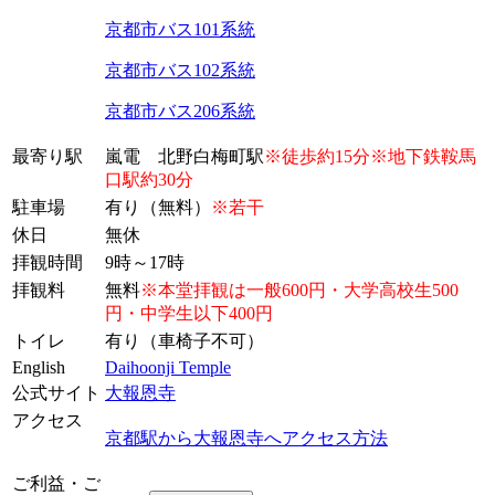
京都市バス101系統
京都市バス102系統
京都市バス206系統
最寄り駅
嵐電 北野白梅町駅
※徒歩約15分※地下鉄鞍馬
口駅約30分
駐車場
有り（無料）
※若干
休日
無休
拝観時間
9時～17時
拝観料
無料
※本堂拝観は一般600円・大学高校生500
円・中学生以下400円
トイレ
有り（車椅子不可）
English
Daihoonji Temple
公式サイト
大報恩寺
アクセス
京都駅から大報恩寺へアクセス方法
ご利益・ご