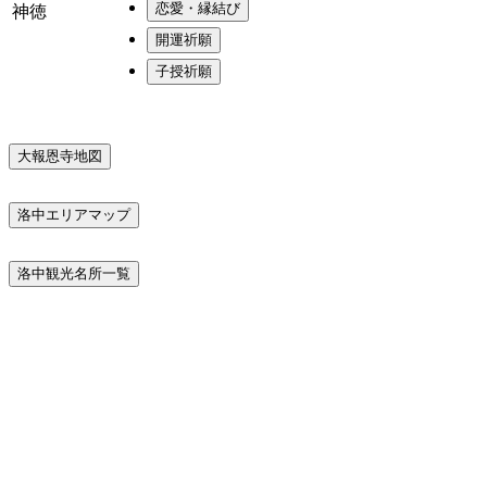
恋愛・縁結び
神徳
開運祈願
子授祈願
大報恩寺地図
洛中エリアマップ
洛中観光名所一覧