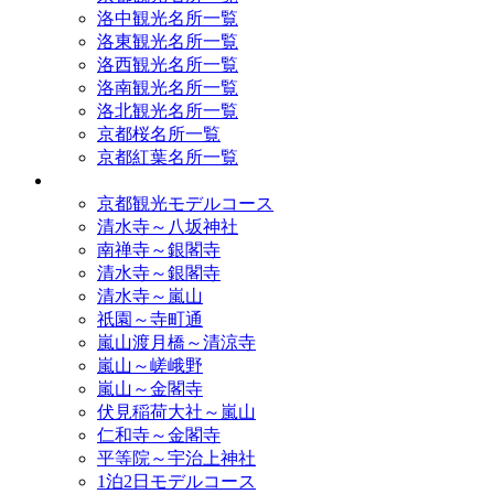
洛中観光名所一覧
洛東観光名所一覧
洛西観光名所一覧
洛南観光名所一覧
洛北観光名所一覧
京都桜名所一覧
京都紅葉名所一覧
モデルコース
京都観光モデルコース
清水寺～八坂神社
南禅寺～銀閣寺
清水寺～銀閣寺
清水寺～嵐山
祇園～寺町通
嵐山渡月橋～清涼寺
嵐山～嵯峨野
嵐山～金閣寺
伏見稲荷大社～嵐山
仁和寺～金閣寺
平等院～宇治上神社
1泊2日モデルコース