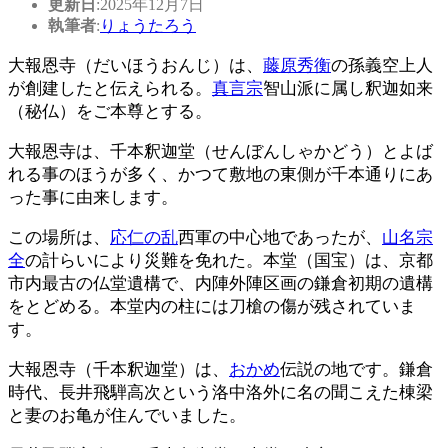
更新日
:2025年12月7日
執筆者
:
りょうたろう
大報恩寺（だいほうおんじ）は、
藤原秀衡
の孫義空上人
が創建したと伝えられる。
真言宗
智山派に属し釈迦如来
（秘仏）をご本尊とする。
大報恩寺は、千本釈迦堂（せんぼんしゃかどう）とよば
れる事のほうが多く、かつて敷地の東側が千本通りにあ
った事に由来します。
この場所は、
応仁の乱
西軍の中心地であったが、
山名宗
全
の計らいにより災難を免れた。本堂（国宝）は、京都
市内最古の仏堂遺構で、内陣外陣区画の鎌倉初期の遺構
をとどめる。本堂内の柱には刀槍の傷が残されていま
す。
大報恩寺（千本釈迦堂）は、
おかめ
伝説の地です。鎌倉
時代、長井飛騨高次という洛中洛外に名の聞こえた棟梁
と妻のお亀が住んでいました。