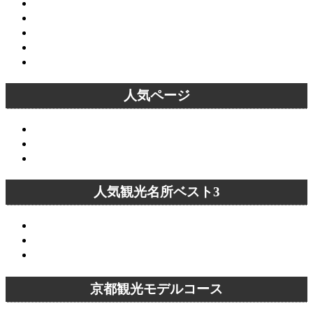
洛西エリア
洛南エリア
洛北エリア
桜名所
紅葉名所
人気ページ
京都観光モデルコース
イラストマップ
京都観光ランキング
人気観光名所ベスト3
清水寺
嵐山
金閣寺
京都観光モデルコース