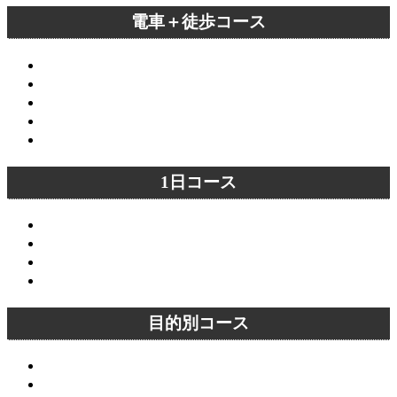
電車＋徒歩コース
嵐山コース
四条駅～京都市役所前駅コース
四条駅～東山駅コース
蹴上駅～東山駅コース
稲荷駅～丸太町駅コース
1日コース
清水寺～銀閣寺コース
清水寺～嵐山コース
嵐山～嵯峨野コース
嵐山～金閣寺コース
目的別コース
庭園めぐりコース（東エリア）
庭園めぐりコース（西エリア）