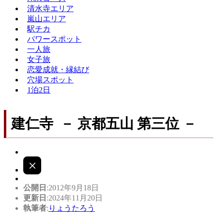
清水寺エリア
嵐山エリア
駅チカ
パワースポット
一人旅
女子旅
恋愛成就・縁結び
穴場スポット
1泊2日
建仁寺 － 京都五山 第三位 －
公開日
:2012年9月18日
更新日
:2024年11月20日
執筆者
:
りょうたろう