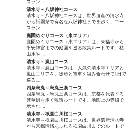
スラン....
清水寺～八坂神社コース
清水寺～八坂神社コースは、世界遺産の清水寺
から祇園祭で有名な八坂神社までを歩く、コー
スラン....
庭園めぐりコース（東エリア）
庭園めぐりコース（東エリア）は、東福寺から
平安神宮までの庭園を巡る散策ルートです。枯
山水や....
清水寺～嵐山コース
清水寺～嵐山コースは、人気の清水寺エリアと
嵐山エリアを、徒歩と電車を組み合わせて1日で
巡る....
四条烏丸～烏丸三条コース
四条烏丸～烏丸三条コースは、京都を代表する
繁華街を歩く散策ルートです。地図上の赤線で
示され....
清水寺～祇園白川桜コース
清水寺～祇園白川桜コースは、世界遺産清水寺
から京都情緒あふれる祇園白川までのルートで