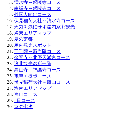
清水寺～銀閣寺コース
南禅寺～銀閣寺コース
外国人向けコース
伏見稲荷大社～清水寺コース
天気を気にせず屋内京都観光
洛東エリアマップ
夏の京都
屋内観光スポット
三千院～寂光院コース
金閣寺～北野天満宮コース
洛北観光名所一覧
高山寺～神護寺コース
電車＋徒歩コース
伏見稲荷大社～嵐山コース
洛南エリアマップ
嵐山コース
1日コース
京の七夕