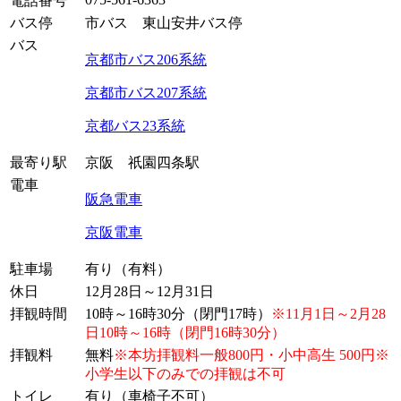
電話番号
バス停
市バス 東山安井バス停
バス
京都市バス206系統
京都市バス207系統
京都バス23系統
最寄り駅
京阪 祇園四条駅
電車
阪急電車
京阪電車
駐車場
有り（有料）
休日
12月28日～12月31日
拝観時間
10時～16時30分（閉門17時）
※11月1日～2月28
日10時～16時（閉門16時30分）
拝観料
無料
※本坊拝観料一般800円・小中高生 500円※
小学生以下のみでの拝観は不可
トイレ
有り（車椅子不可）