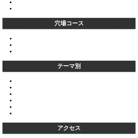
恋愛成就・縁結びコース
外国人向けコース
穴場コース
大悲閣千光寺～愛宕念仏寺穴場コース
天授庵～青蓮院穴場コース
六波羅蜜寺～京都霊山護国神社穴場コース
テーマ別
オススメスポット
京都名庭園
穴場スポット
恋愛成就・縁結びスポット
外国人にオススメ観光名所
オススメ京都紅葉スポット
アクセス