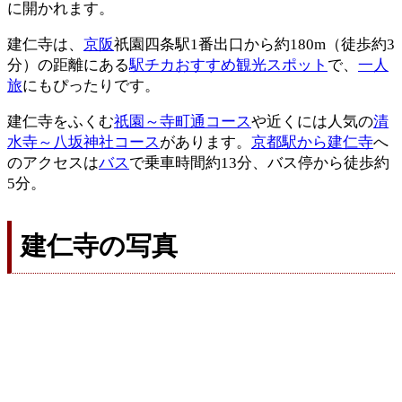
に開かれます。
建仁寺は、
京阪
祇園四条駅1番出口から約180m（徒歩約3
分）の距離にある
駅チカおすすめ観光スポット
で、
一人
旅
にもぴったりです。
建仁寺をふくむ
祇園～寺町通コース
や近くには人気の
清
水寺～八坂神社コース
があります。
京都駅から建仁寺
へ
のアクセスは
バス
で乗車時間約13分、バス停から徒歩約
5分。
建仁寺の写真