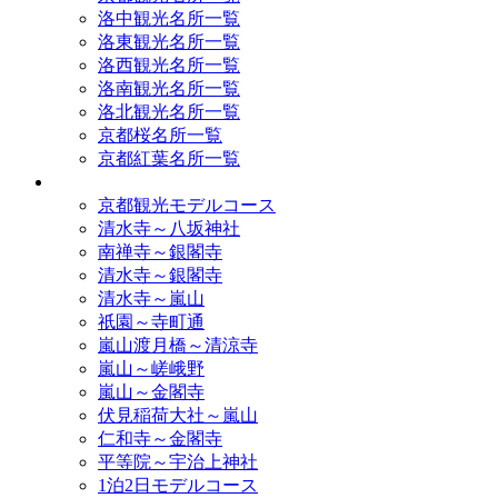
洛中観光名所一覧
洛東観光名所一覧
洛西観光名所一覧
洛南観光名所一覧
洛北観光名所一覧
京都桜名所一覧
京都紅葉名所一覧
モデルコース
京都観光モデルコース
清水寺～八坂神社
南禅寺～銀閣寺
清水寺～銀閣寺
清水寺～嵐山
祇園～寺町通
嵐山渡月橋～清涼寺
嵐山～嵯峨野
嵐山～金閣寺
伏見稲荷大社～嵐山
仁和寺～金閣寺
平等院～宇治上神社
1泊2日モデルコース