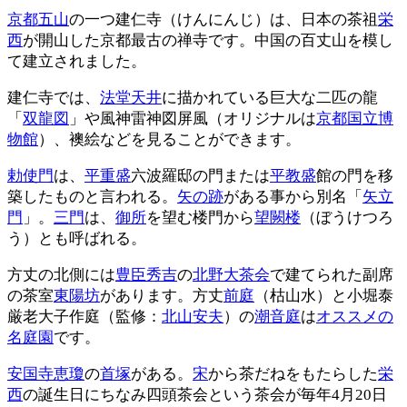
京都五山
の一つ建仁寺（けんにんじ）は、日本の茶祖
栄
西
が開山した京都最古の禅寺です。中国の百丈山を模し
て建立されました。
建仁寺では、
法堂天井
に描かれている巨大な二匹の龍
「
双龍図
」や風神雷神図屏風（オリジナルは
京都国立博
物館
）、襖絵などを見ることができます。
勅使門
は、
平重盛
六波羅邸の門または
平教盛
館の門を移
築したものと言われる。
矢の跡
がある事から別名「
矢立
門
」。
三門
は、
御所
を望む楼門から
望闕楼
（ぼうけつろ
う）とも呼ばれる。
方丈の北側には
豊臣秀吉
の
北野大茶会
で建てられた副席
の茶室
東陽坊
があります。方丈
前庭
（枯山水）と小堀泰
厳老大子作庭（監修：
北山安夫
）の
潮音庭
は
オススメの
名庭園
です。
安国寺恵瓊
の
首塚
がある。
宋
から茶だねをもたらした
栄
西
の誕生日にちなみ四頭茶会という茶会が毎年4月20日