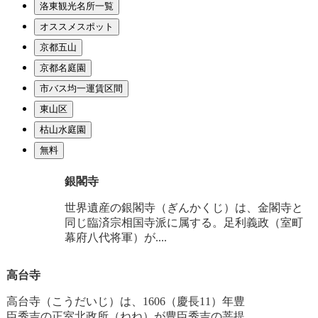
洛東観光名所一覧
オススメスポット
京都五山
京都名庭園
市バス均一運賃区間
東山区
枯山水庭園
無料
銀閣寺
世界遺産の銀閣寺（ぎんかくじ）は、金閣寺と
同じ臨済宗相国寺派に属する。足利義政（室町
幕府八代将軍）が....
高台寺
高台寺（こうだいじ）は、1606（慶長11）年豊
臣秀吉の正室北政所（ねね）が豊臣秀吉の菩提