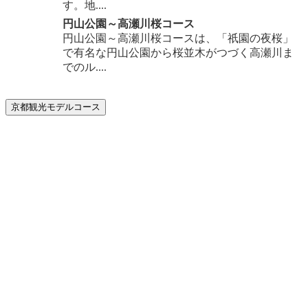
す。地....
円山公園～高瀬川桜コース
円山公園～高瀬川桜コースは、「祇園の夜桜」
で有名な円山公園から桜並木がつづく高瀬川ま
でのル....
京都観光モデルコース