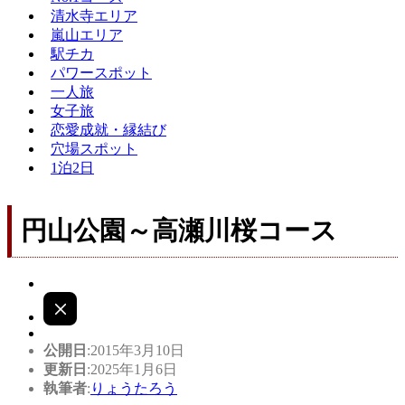
清水寺エリア
嵐山エリア
駅チカ
パワースポット
一人旅
女子旅
恋愛成就・縁結び
穴場スポット
1泊2日
円山公園～高瀬川桜コース
公開日
:2015年3月10日
更新日
:2025年1月6日
執筆者
:
りょうたろう