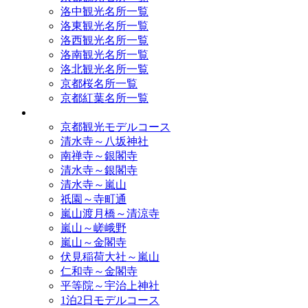
洛中観光名所一覧
洛東観光名所一覧
洛西観光名所一覧
洛南観光名所一覧
洛北観光名所一覧
京都桜名所一覧
京都紅葉名所一覧
モデルコース
京都観光モデルコース
清水寺～八坂神社
南禅寺～銀閣寺
清水寺～銀閣寺
清水寺～嵐山
祇園～寺町通
嵐山渡月橋～清涼寺
嵐山～嵯峨野
嵐山～金閣寺
伏見稲荷大社～嵐山
仁和寺～金閣寺
平等院～宇治上神社
1泊2日モデルコース