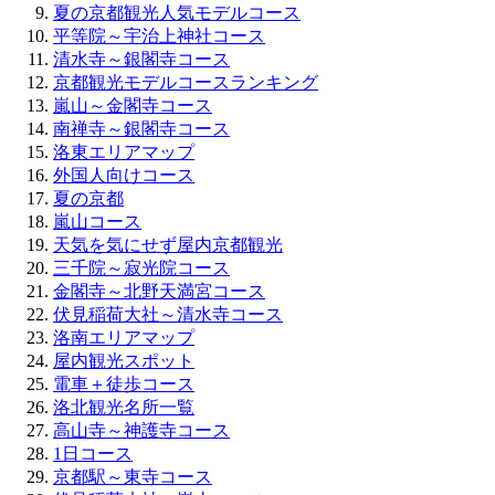
夏の京都観光人気モデルコース
平等院～宇治上神社コース
清水寺～銀閣寺コース
京都観光モデルコースランキング
嵐山～金閣寺コース
南禅寺～銀閣寺コース
洛東エリアマップ
外国人向けコース
夏の京都
嵐山コース
天気を気にせず屋内京都観光
三千院～寂光院コース
金閣寺～北野天満宮コース
伏見稲荷大社～清水寺コース
洛南エリアマップ
屋内観光スポット
電車＋徒歩コース
洛北観光名所一覧
高山寺～神護寺コース
1日コース
京都駅～東寺コース