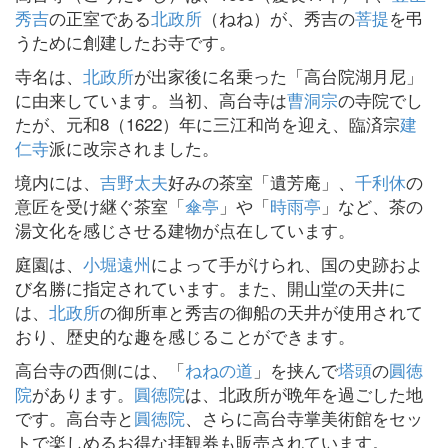
秀吉
の正室である
北政所
（ねね）が、秀吉の
菩提
を弔
うために創建したお寺です。
寺名は、
北政所
が出家後に名乗った「高台院湖月尼」
に由来しています。当初、高台寺は
曹洞宗
の寺院でし
たが、元和8（1622）年に三江和尚を迎え、臨済宗
建
仁寺
派に改宗されました。
境内には、
吉野太夫
好みの茶室「遺芳庵」、
千利休
の
意匠を受け継ぐ茶室「
傘亭
」や「
時雨亭
」など、茶の
湯文化を感じさせる建物が点在しています。
庭園は、
小堀遠州
によって手がけられ、国の史跡およ
び名勝に指定されています。また、開山堂の天井に
は、
北政所
の御所車と秀吉の御船の天井が使用されて
おり、歴史的な趣を感じることができます。
高台寺の西側には、「
ねねの道
」を挟んで
塔頭
の
圓徳
院
があります。
圓徳院
は、北政所が晩年を過ごした地
です。高台寺と
圓徳院
、さらに高台寺掌美術館をセッ
トで楽しめるお得な拝観券も販売されています。