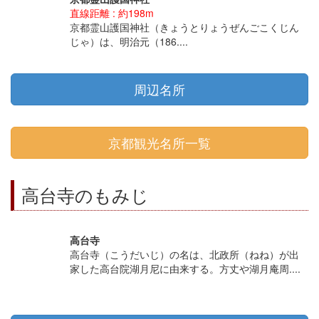
直線距離 : 約198m
京都霊山護国神社（きょうとりょうぜんごこくじん
じゃ）は、明治元（186....
周辺名所
京都観光名所一覧
高台寺のもみじ
高台寺
高台寺（こうだいじ）の名は、北政所（ねね）が出
家した高台院湖月尼に由来する。方丈や湖月庵周....