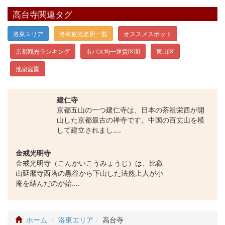
高台寺関連タグ
洛東エリア
洛東観光名所一覧
オススメスポット
京都観光ランキング
市バス均一運賃区間
東山区
池泉庭園
建仁寺
京都五山の一つ建仁寺は、日本の茶祖栄西が開
山した京都最古の禅寺です。中国の百丈山を模
して建立されまし....
金戒光明寺
金戒光明寺（こんかいこうみょうじ）は、比叡
山延暦寺西塔の黒谷から下山した法然上人が小
庵を結んだのが始....
ホーム
洛東エリア
高台寺