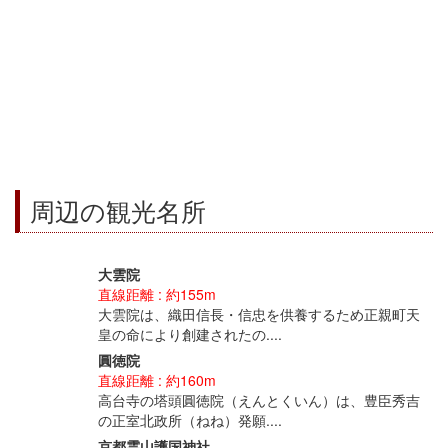
周辺の観光名所
大雲院
直線距離 : 約155m
大雲院は、織田信長・信忠を供養するため正親町天
皇の命により創建されたの....
圓徳院
直線距離 : 約160m
高台寺の塔頭圓徳院（えんとくいん）は、豊臣秀吉
の正室北政所（ねね）発願....
京都霊山護国神社