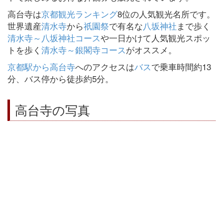
高台寺は
京都観光ランキング
8位の人気観光名所です。
世界遺産
清水寺
から
祇園祭
で有名な
八坂神社
まで歩く
清水寺～八坂神社コース
や一日かけて人気観光スポッ
トを歩く
清水寺～銀閣寺コース
がオススメ。
京都駅から高台寺
へのアクセスは
バス
で乗車時間約13
分、バス停から徒歩約5分。
高台寺の写真