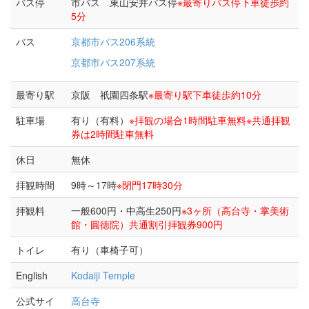
バス停
市バス 東山安井バス停
※最寄りバス停下車徒歩約
5分
バス
京都市バス206系統
京都市バス207系統
最寄り駅
京阪 祇園四条駅
※最寄り駅下車徒歩約10分
駐車場
有り（有料）
※拝観の場合1時間駐車無料※共通拝観
券は2時間駐車無料
休日
無休
拝観時間
9時～17時
※閉門17時30分
拝観料
一般600円・中高生250円
※3ヶ所（高台寺・掌美術
館・圓徳院）共通割引拝観券900円
トイレ
有り（車椅子可）
English
Kodaiji Temple
公式サイ
高台寺