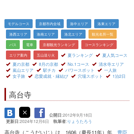
モデルコース
京都市内全域
洛中エリア
洛東エリア
洛西エリア
洛南エリア
洛北エリア
観光名所一覧
バス
電車
京都観光ランキング
コースランキング
夏ランキング
夏人気コース
エリア案内
五山送り火
夏の京都
8月の京都
No.1コース
清水寺エリア
嵐山エリア
駅チカ
パワースポット
一人旅
女子旅
恋愛成就・縁結び
穴場スポット
1泊2日
高台寺
公開日
:2012年9月18日
更新日
:2024年12月6日
執筆者
:
りょうたろう
高台寺（こうだいじ）は、1606（慶長11年）年、
豊臣