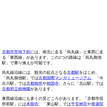
京都市営地下鉄
には、南北に走る「烏丸線」と東西に走
る「東西線」があります。この2つの路線は「烏丸御池
駅」で乗り換えが可能です。
烏丸線沿線には、観光の起点となる
京都駅
をはじめ、
「烏丸御池駅」では
京都国際マンガミュージアム
、「今
出川駅」では
京都御所
や
相国寺
、さらに「北山駅」では
京都府立植物園
があります。
東西線沿線にも多くの見どころがあります。「京都市役
所前駅」には
本能寺
、「東山駅」では
平安神宮
や
青蓮院