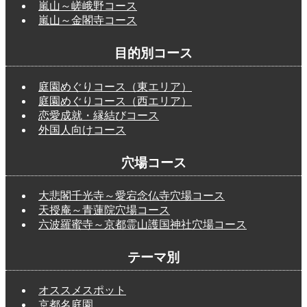
嵐山～嵯峨野コース
嵐山～金閣寺コース
目的別コース
庭園めぐりコース（東エリア）
庭園めぐりコース（西エリア）
恋愛成就・縁結びコース
外国人向けコース
穴場コース
大悲閣千光寺～愛宕念仏寺穴場コース
天授庵～青蓮院穴場コース
六波羅蜜寺～京都霊山護国神社穴場コース
テーマ別
オススメスポット
京都名庭園