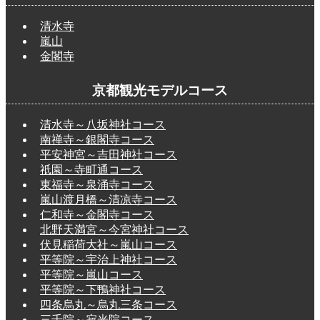
清水寺
嵐山
金閣寺
京都観光モデルコース
清水寺～八坂神社コース
南禅寺～銀閣寺コース
平安神宮～吉田神社コース
祇園～寺町通コース
東福寺～泉涌寺コース
嵐山渡月橋～清凉寺コース
仁和寺～金閣寺コース
北野天満宮～今宮神社コース
伏見稲荷大社～嵐山コース
平等院～宇治上神社コース
平等院～嵐山コース
平等院～下鴨神社コース
四条烏丸～烏丸三条コース
三千院～寂光院コース