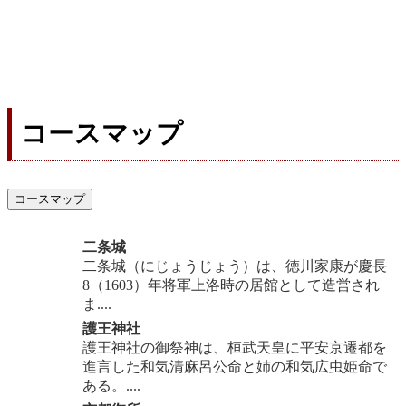
コースマップ
コースマップ
二条城
二条城（にじょうじょう）は、徳川家康が慶長
8（1603）年将軍上洛時の居館として造営され
ま....
護王神社
護王神社の御祭神は、桓武天皇に平安京遷都を
進言した和気清麻呂公命と姉の和気広虫姫命で
ある。....