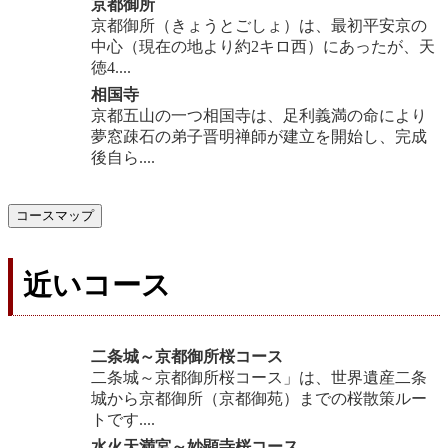
京都御所
京都御所（きょうとごしょ）は、最初平安京の
中心（現在の地より約2キロ西）にあったが、天
徳4....
相国寺
京都五山の一つ相国寺は、足利義満の命により
夢窓疎石の弟子晋明禅師が建立を開始し、完成
後自ら....
コースマップ
近いコース
二条城～京都御所桜コース
二条城～京都御所桜コース」は、世界遺産二条
城から京都御所（京都御苑）までの桜散策ルー
トです....
水火天満宮～妙顕寺桜コース