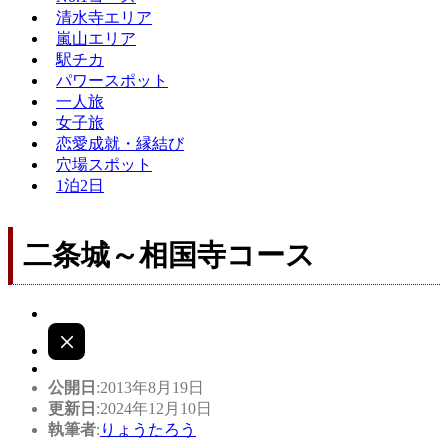
清水寺エリア
嵐山エリア
駅チカ
パワースポット
一人旅
女子旅
恋愛成就・縁結び
穴場スポット
1泊2日
二条城～相国寺コース
公開日
:2013年8月19日
更新日
:2024年12月10日
執筆者
:
りょうたろう