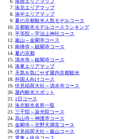
洛西エリアマップ
洛北エリアマップ
洛中エリアマップ
夏の京都観光人気モデルコース
京都観光モデルコースランキング
平等院～宇治上神社コース
嵐山～金閣寺コース
南禅寺～銀閣寺コース
夏の京都
清水寺～銀閣寺コース
洛東エリアマップ
天気を気にせず屋内京都観光
外国人向けコース
伏見稲荷大社～清水寺コース
屋内観光スポット
1日コース
洛北観光名所一覧
三千院～寂光院コース
高山寺～神護寺コース
金閣寺～北野天満宮コース
伏見稲荷大社～嵐山コース
電車＋徒歩コース