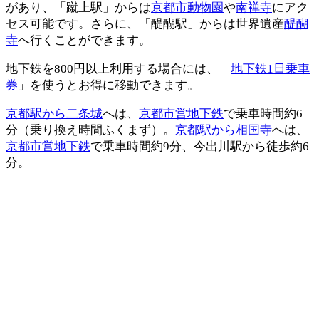
があり、「蹴上駅」からは
京都市動物園
や
南禅寺
にアク
セス可能です。さらに、「醍醐駅」からは世界遺産
醍醐
寺
へ行くことができます。
地下鉄を800円以上利用する場合には、「
地下鉄1日乗車
券
」を使うとお得に移動できます。
京都駅から二条城
へは、
京都市営地下鉄
で乗車時間約6
分（乗り換え時間ふくまず）。
京都駅から相国寺
へは、
京都市営地下鉄
で乗車時間約9分、今出川駅から徒歩約6
分。