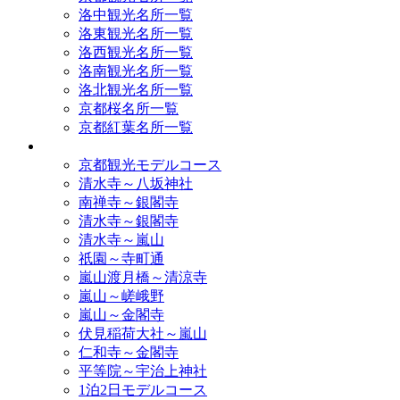
洛中観光名所一覧
洛東観光名所一覧
洛西観光名所一覧
洛南観光名所一覧
洛北観光名所一覧
京都桜名所一覧
京都紅葉名所一覧
モデルコース
京都観光モデルコース
清水寺～八坂神社
南禅寺～銀閣寺
清水寺～銀閣寺
清水寺～嵐山
祇園～寺町通
嵐山渡月橋～清涼寺
嵐山～嵯峨野
嵐山～金閣寺
伏見稲荷大社～嵐山
仁和寺～金閣寺
平等院～宇治上神社
1泊2日モデルコース