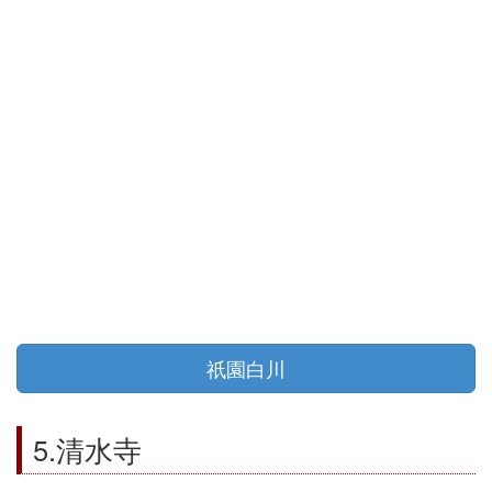
祇園白川
5.清水寺