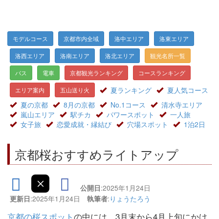
モデルコース
京都市内全域
洛中エリア
洛東エリア
洛西エリア
洛南エリア
洛北エリア
観光名所一覧
バス
電車
京都観光ランキング
コースランキング
夏ランキング
夏人気コース
エリア案内
五山送り火
夏の京都
8月の京都
No.1コース
清水寺エリア
嵐山エリア
駅チカ
パワースポット
一人旅
女子旅
恋愛成就・縁結び
穴場スポット
1泊2日
京都桜おすすめライトアップ
公開日
:2025年1月24日
更新日
:2025年1月24日
執筆者
:
りょうたろう
京都の桜スポット
の中には、3月末から4月上旬にかけ