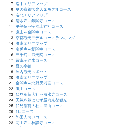
洛中エリアマップ
夏の京都観光人気モデルコース
洛北エリアマップ
清水寺～銀閣寺コース
平等院～宇治上神社コース
嵐山～金閣寺コース
京都観光モデルコースランキング
洛東エリアマップ
南禅寺～銀閣寺コース
三千院～寂光院コース
電車＋徒歩コース
夏の京都
屋内観光スポット
洛南エリアマップ
金閣寺～北野天満宮コース
嵐山コース
伏見稲荷大社～清水寺コース
天気を気にせず屋内京都観光
伏見稲荷大社～嵐山コース
1日コース
外国人向けコース
高山寺～神護寺コース