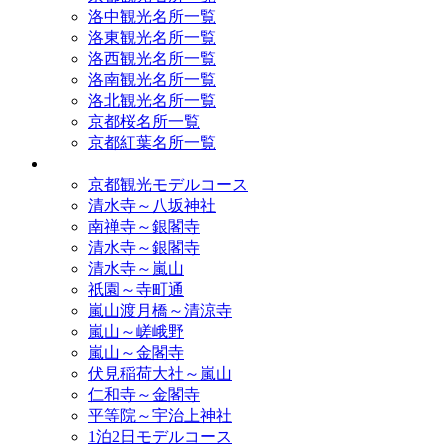
洛中観光名所一覧
洛東観光名所一覧
洛西観光名所一覧
洛南観光名所一覧
洛北観光名所一覧
京都桜名所一覧
京都紅葉名所一覧
モデルコース
京都観光モデルコース
清水寺～八坂神社
南禅寺～銀閣寺
清水寺～銀閣寺
清水寺～嵐山
祇園～寺町通
嵐山渡月橋～清涼寺
嵐山～嵯峨野
嵐山～金閣寺
伏見稲荷大社～嵐山
仁和寺～金閣寺
平等院～宇治上神社
1泊2日モデルコース