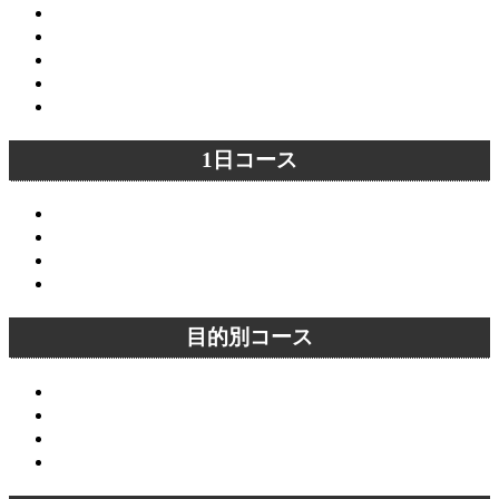
嵐山コース
四条駅～京都市役所前駅コース
四条駅～東山駅コース
蹴上駅～東山駅コース
稲荷駅～丸太町駅コース
1日コース
清水寺～銀閣寺コース
清水寺～嵐山コース
嵐山～嵯峨野コース
嵐山～金閣寺コース
目的別コース
庭園めぐりコース（東エリア）
庭園めぐりコース（西エリア）
恋愛成就・縁結びコース
外国人向けコース