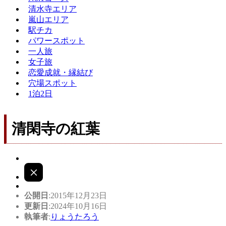
清水寺エリア
嵐山エリア
駅チカ
パワースポット
一人旅
女子旅
恋愛成就・縁結び
穴場スポット
1泊2日
清閑寺の紅葉
公開日
:2015年12月23日
更新日
:2024年10月16日
執筆者
:
りょうたろう