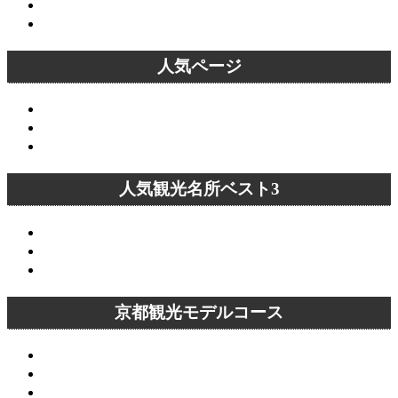
桜名所
紅葉名所
人気ページ
京都観光モデルコース
イラストマップ
京都観光ランキング
人気観光名所ベスト3
清水寺
嵐山
金閣寺
京都観光モデルコース
清水寺～八坂神社コース
南禅寺～銀閣寺コース
平安神宮～吉田神社コース