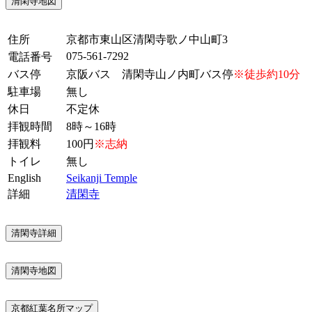
清閑寺地図
住所
京都市東山区清閑寺歌ノ中山町3
075-561-7292
電話番号
バス停
京阪バス 清閑寺山ノ内町バス停
※徒歩約10分
駐車場
無し
休日
不定休
拝観時間
8時～16時
拝観料
100円
※志納
トイレ
無し
English
Seikanji Temple
詳細
清閑寺
清閑寺詳細
清閑寺地図
京都紅葉名所マップ