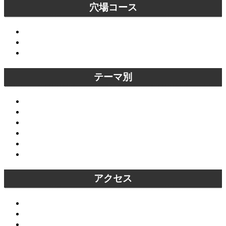
穴場コース
大悲閣千光寺～愛宕念仏寺穴場コース
天授庵～青蓮院穴場コース
六波羅蜜寺～京都霊山護国神社穴場コース
テーマ別
オススメスポット
京都名庭園
穴場スポット
恋愛成就・縁結びスポット
外国人にオススメ観光名所
オススメ京都紅葉スポット
アクセス
京都駅から主要な観光名所へアクセス
清水寺から主要な観光名所へアクセス
嵐山から主要な観光名所へアクセス