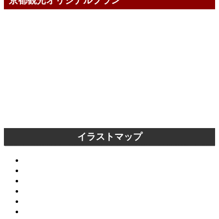
京都観光オリジナルプラン
イラストマップ
京都市内全域
洛中エリア
洛東エリア
洛西エリア
洛南エリア
洛北エリア