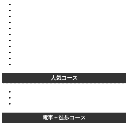
祇園～寺町通コース
東福寺～泉涌寺コース
嵐山渡月橋～清凉寺コース
仁和寺～金閣寺コース
北野天満宮～今宮神社コース
伏見稲荷大社～嵐山コース
平等院～宇治上神社コース
平等院～嵐山コース
平等院～下鴨神社コース
四条烏丸～烏丸三条コース
三千院～寂光院コース
人気コース
清水寺～八坂神社コース
伏見稲荷大社～嵐山コース
嵐山～嵯峨野コース
電車＋徒歩コース