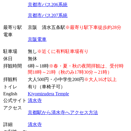
京都市バス206系統
京都市バス207系統
最寄り駅
京阪 清水五条駅
※最寄り駅下車徒歩約28分
電車
京阪電車
駐車場
無し
※近くに有料駐車場有り
休日
無休
拝観時間
6時～18時
※春・夏・秋の夜間拝観は、受付時
間18時～21時（秋のみ17時30分～21時）
拝観料
大人500円・小中学生200円
※大人16才以上
トイレ
有り（車椅子可）
English
Kiyomizudera Temple
公式サイト
清水寺
アクセス
京都駅から清水寺へアクセス方法
詳細
清水寺