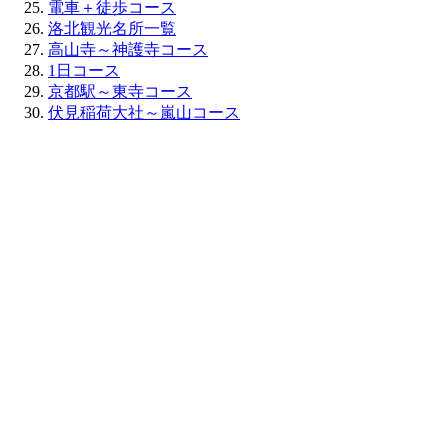
電車＋徒歩コース
洛北観光名所一覧
高山寺～神護寺コース
1日コース
京都駅～東寺コース
伏見稲荷大社～嵐山コース