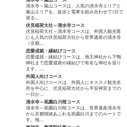
清水寺～嵐山コースは、人気の清水寺エリアと
嵐山エリアを、徒歩と電車を組み合わせて1日で
巡る....
伏見稲荷大社～清水寺コース
伏見稲荷大社～清水寺コースは、外国人観光客
にも人気の伏見稲荷大社から世界遺産の清水寺
（京都....
恋愛成就・縁結びコース
恋愛成就・縁結びコースは、地主神社から下鴨
神社まで恋愛成就や縁結びで有名な神社を巡り
ます。....
外国人向けコース
外国人向けコースは、外国人にオススメ観光名
所を中心に、伏見稲荷大社から平安神宮までの
一日か....
清水寺～祇園白川桜コース
清水寺～祇園白川桜コースは、世界遺産清水寺
から京都情緒あふれる祇園白川までのルートで
す。地....