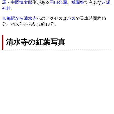
馬
・
中岡慎太郎
像がある
円山公園
、
祇園祭
で有名な
八坂
神社
。
京都駅から清水寺
へのアクセスは
バス
で乗車時間約15
分、バス停から徒歩約13分。
清水寺の紅葉写真