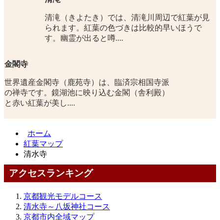
清滝（きよたき）では、清滝川周辺で紅葉が見
られます。紅葉の色づきは比較的早いほうで
す。幽霊が出ると噂....
金閣寺
世界遺産金閣寺（鹿苑寺）は、臨済宗相国寺派
の禅寺です。鏡湖池に映り込む金閣（舎利殿）
と赤い紅葉が美し....
ホーム
紅葉マップ
清水寺
アクセスランキング
京都観光モデルコース
清水寺～八坂神社コース
京都市内全域マップ