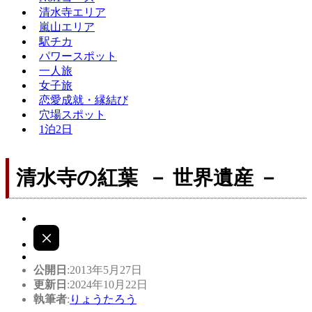
清水寺エリア
嵐山エリア
駅チカ
パワースポット
一人旅
女子旅
恋愛成就・縁結び
穴場スポット
1泊2日
清水寺の紅葉 － 世界遺産 －
公開日
:2013年5月27日
更新日
:2024年10月22日
執筆者
:
りょうたろう