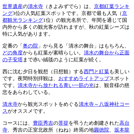
世界遺産
の
清水寺
（きよみずでら）は、
京都紅葉ランキ
ング
3位の人気紅葉スポットです。京都で最も人気（
京
都観光ランキング
1位）の観光名所で、年間を通じて国
内外から多くの観光客が訪れますが、秋の紅葉シーズは
特に人気があります。
定番の「
奥の院
」から見る「清水の舞台」はもちろん、
どの角度
からも紅葉が素晴らしい。
清水の舞台から正面
の子安塔
まで赤い絨毯のように紅葉が続く。
西に沈む夕日を観想（日想観）する
西門と紅葉
も美しい
です。夜間特別拝観は、
おすすめライトアップ
スポット
です。
清水寺から放たれる青い一筋の光
は、観音様の慈
悲をあらわしている。
清水寺
から観光スポットをめぐる
清水寺～八坂神社コー
ス
がオススメです。
コースには、
豊臣秀吉
の
菩提
を弔うため創建された
高台
寺
、秀吉の正室北政所（ねね）終焉の地
圓徳院
、
坂本龍