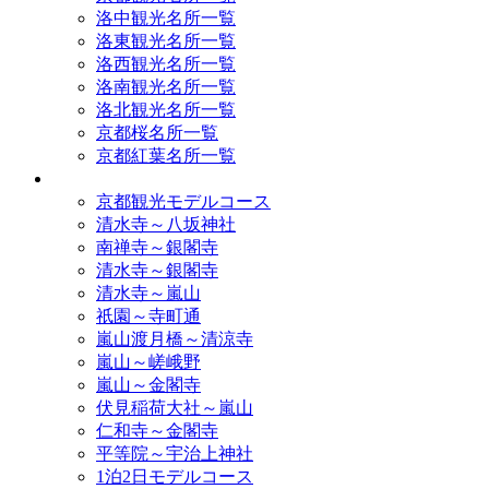
洛中観光名所一覧
洛東観光名所一覧
洛西観光名所一覧
洛南観光名所一覧
洛北観光名所一覧
京都桜名所一覧
京都紅葉名所一覧
モデルコース
京都観光モデルコース
清水寺～八坂神社
南禅寺～銀閣寺
清水寺～銀閣寺
清水寺～嵐山
祇園～寺町通
嵐山渡月橋～清涼寺
嵐山～嵯峨野
嵐山～金閣寺
伏見稲荷大社～嵐山
仁和寺～金閣寺
平等院～宇治上神社
1泊2日モデルコース