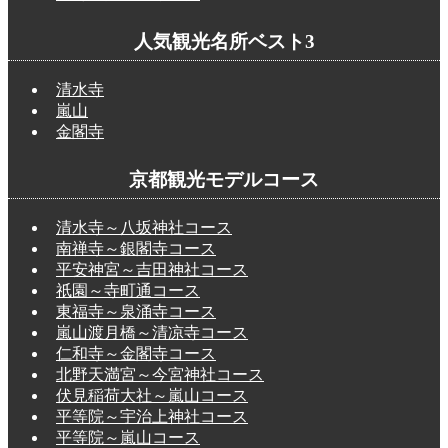
人気観光名所ベスト3
清水寺
嵐山
金閣寺
京都観光モデルコース
清水寺～八坂神社コース
南禅寺～銀閣寺コース
平安神宮～吉田神社コース
祇園～寺町通コース
東福寺～泉涌寺コース
嵐山渡月橋～清凉寺コース
仁和寺～金閣寺コース
北野天満宮～今宮神社コース
伏見稲荷大社～嵐山コース
平等院～宇治上神社コース
平等院～嵐山コース