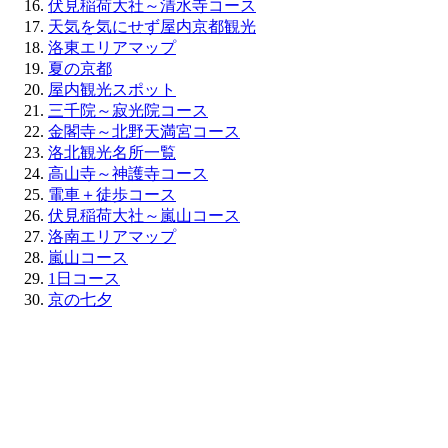
伏見稲荷大社～清水寺コース
天気を気にせず屋内京都観光
洛東エリアマップ
夏の京都
屋内観光スポット
三千院～寂光院コース
金閣寺～北野天満宮コース
洛北観光名所一覧
高山寺～神護寺コース
電車＋徒歩コース
伏見稲荷大社～嵐山コース
洛南エリアマップ
嵐山コース
1日コース
京の七夕