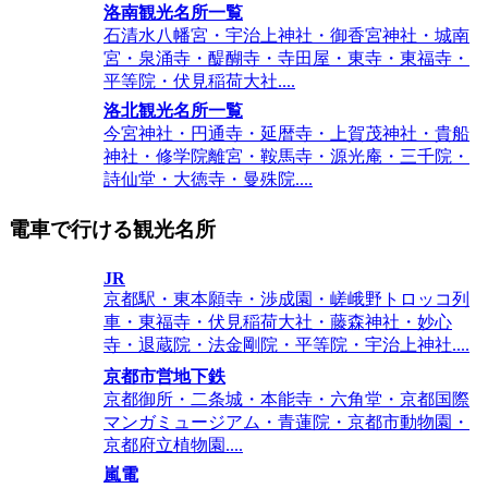
洛南観光名所一覧
石清水八幡宮・宇治上神社・御香宮神社・城南
宮・泉涌寺・醍醐寺・寺田屋・東寺・東福寺・
平等院・伏見稲荷大社....
洛北観光名所一覧
今宮神社・円通寺・延暦寺・上賀茂神社・貴船
神社・修学院離宮・鞍馬寺・源光庵・三千院・
詩仙堂・大徳寺・曼殊院....
電車で行ける観光名所
JR
京都駅・東本願寺・渉成園・嵯峨野トロッコ列
車・東福寺・伏見稲荷大社・藤森神社・妙心
寺・退蔵院・法金剛院・平等院・宇治上神社....
京都市営地下鉄
京都御所・二条城・本能寺・六角堂・京都国際
マンガミュージアム・青蓮院・京都市動物園・
京都府立植物園....
嵐電