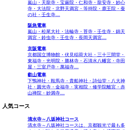
嵐山・天龍寺・宝厳院・仁和寺・龍安寺・妙心
寺・大法院・北野天満宮・等持院・鹿王院・蚕
の社・壬生寺....
阪急電車
嵐山・松尾大社・法輪寺・苔寺・壬生寺・錦天
満宮・鈴虫寺・壬生寺・長岡天満宮....
京阪電車
京都国立博物館・伏見稲荷大社・三十三間堂・
東福寺・光明院・勝林寺・石清水八幡宮・寺田
屋・三室戸寺・萬福寺....
叡山電車
下鴨神社・鞍馬寺・貴船神社・詩仙堂・八大神
社・圓光寺・金福寺・実相院・修学院離宮・赤
山禅院・妙満寺....
人気コース
清水寺～八坂神社コース
清水寺～八坂神社コースは、京都観光で最も多