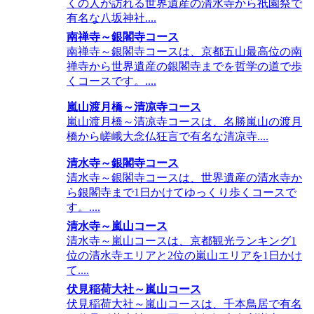
くの人が訪れる世界遺産の清水寺から祇園祭で
有名な八坂神社....
南禅寺～銀閣寺コース
南禅寺～銀閣寺コースは、京都五山最高位の南
禅寺から世界遺産の銀閣寺までを哲学の道で歩
くコースです。....
嵐山渡月橋～清凉寺コース
嵐山渡月橋～清凉寺コースは、名勝嵐山の渡月
橋から嵯峨大念仏狂言で有名な清凉寺....
清水寺～銀閣寺コース
清水寺～銀閣寺コースは、世界遺産の清水寺か
ら銀閣寺まで1日かけてゆっくり歩くコースで
す。....
清水寺～嵐山コース
清水寺～嵐山コースは、京都観光ランキング1
位の清水寺エリアと2位の嵐山エリアを1日かけ
て....
伏見稲荷大社～嵐山コース
伏見稲荷大社～嵐山コースは、千本鳥居で有名