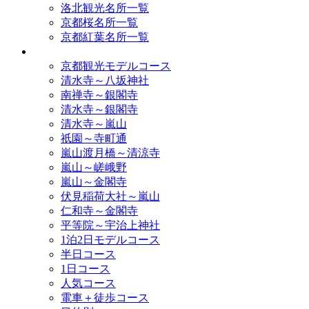
洛北観光名所一覧
京都桜名所一覧
京都紅葉名所一覧
モデルコース
京都観光モデルコース
清水寺～八坂神社
南禅寺～銀閣寺
清水寺～銀閣寺
清水寺～嵐山
祇園～寺町通
嵐山渡月橋～清涼寺
嵐山～嵯峨野
嵐山～金閣寺
伏見稲荷大社～嵐山
仁和寺～金閣寺
平等院～宇治上神社
1泊2日モデルコース
半日コース
1日コース
人気コース
電車＋徒歩コース