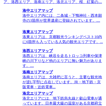
ア、洛西エリア、洛南エリア、洛北エリア、桜、紅葉の....
洛中エリアマップ
洛中エリア内には、二条城・下鴨神社・西本願
寺の3箇所が世界遺産に登録されています。....
洛東エリアマップ
洛東エリアは、京都観光ランキングベスト10内
に6箇所も入っている人気の観光エリアです。...
洛西エリアマップ
洛西エリアは、峡谷を走るトロッコ列車や保津
峡の川下りなど他のエリアに無い魅力がありま
す。....
洛南エリアマップ
洛南エリアは、大雑把に言うと、主要な観光地
が逆L字型に点在しています。JR・地下鉄・京
阪電車・近鉄電車...
洛北エリアマップ
洛北エリアには、地下鉄烏丸線と叡山電車が通
っています。日本最大級の温室がある京都府立