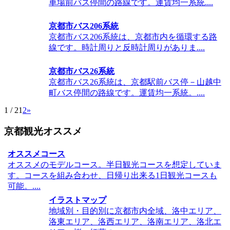
車場前バス停間の路線です。運賃均一系統....
京都市バス206系統
京都市バス206系統は、京都市内を循環する路
線です。時計周りと反時計周りがありま....
京都市バス26系統
京都市バス26系統は、京都駅前バス停－山越中
町バス停間の路線です。運賃均一系統。....
1 / 2
1
2
»
京都観光オススメ
オススメコース
オススメのモデルコース。半日観光コースを想定していま
す。コースを組み合わせ、日帰り出来る1日観光コースも
可能。....
イラストマップ
地域別・目的別に京都市内全域、洛中エリア、
洛東エリア、洛西エリア、洛南エリア、洛北エ