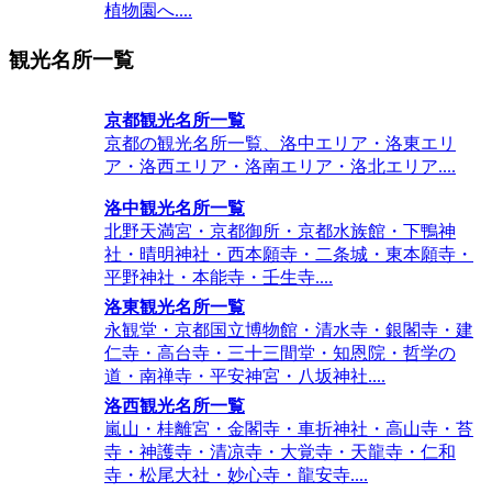
植物園へ....
観光名所一覧
京都観光名所一覧
京都の観光名所一覧、洛中エリア・洛東エリ
ア・洛西エリア・洛南エリア・洛北エリア....
洛中観光名所一覧
北野天満宮・京都御所・京都水族館・下鴨神
社・晴明神社・西本願寺・二条城・東本願寺・
平野神社・本能寺・壬生寺....
洛東観光名所一覧
永観堂・京都国立博物館・清水寺・銀閣寺・建
仁寺・高台寺・三十三間堂・知恩院・哲学の
道・南禅寺・平安神宮・八坂神社....
洛西観光名所一覧
嵐山・桂離宮・金閣寺・車折神社・高山寺・苔
寺・神護寺・清凉寺・大覚寺・天龍寺・仁和
寺・松尾大社・妙心寺・龍安寺....