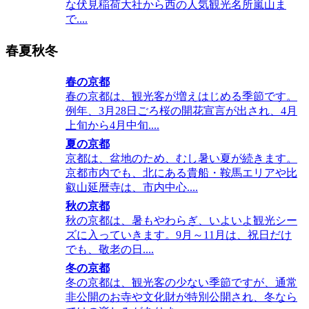
な伏見稲荷大社から西の人気観光名所嵐山ま
で....
春夏秋冬
春の京都
春の京都は、観光客が増えはじめる季節です。
例年、3月28日ごろ桜の開花宣言が出され、4月
上旬から4月中旬....
夏の京都
京都は、盆地のため、むし暑い夏が続きます。
京都市内でも、北にある貴船・鞍馬エリアや比
叡山延暦寺は、市内中心....
秋の京都
秋の京都は、暑もやわらぎ、いよいよ観光シー
ズに入っていきます。9月～11月は、祝日だけ
でも、敬老の日....
冬の京都
冬の京都は、観光客の少ない季節ですが、通常
非公開のお寺や文化財が特別公開され、冬なら