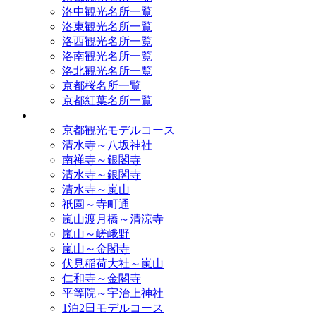
洛中観光名所一覧
洛東観光名所一覧
洛西観光名所一覧
洛南観光名所一覧
洛北観光名所一覧
京都桜名所一覧
京都紅葉名所一覧
モデルコース
京都観光モデルコース
清水寺～八坂神社
南禅寺～銀閣寺
清水寺～銀閣寺
清水寺～嵐山
祇園～寺町通
嵐山渡月橋～清涼寺
嵐山～嵯峨野
嵐山～金閣寺
伏見稲荷大社～嵐山
仁和寺～金閣寺
平等院～宇治上神社
1泊2日モデルコース