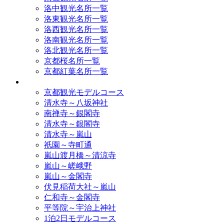
洛中観光名所一覧
洛東観光名所一覧
洛西観光名所一覧
洛南観光名所一覧
洛北観光名所一覧
京都桜名所一覧
京都紅葉名所一覧
モデルコース
京都観光モデルコース
清水寺～八坂神社
南禅寺～銀閣寺
清水寺～銀閣寺
清水寺～嵐山
祇園～寺町通
嵐山渡月橋～清涼寺
嵐山～嵯峨野
嵐山～金閣寺
伏見稲荷大社～嵐山
仁和寺～金閣寺
平等院～宇治上神社
1泊2日モデルコース