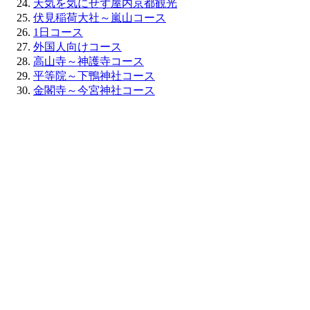
天気を気にせず屋内京都観光
伏見稲荷大社～嵐山コース
1日コース
外国人向けコース
高山寺～神護寺コース
平等院～下鴨神社コース
金閣寺～今宮神社コース