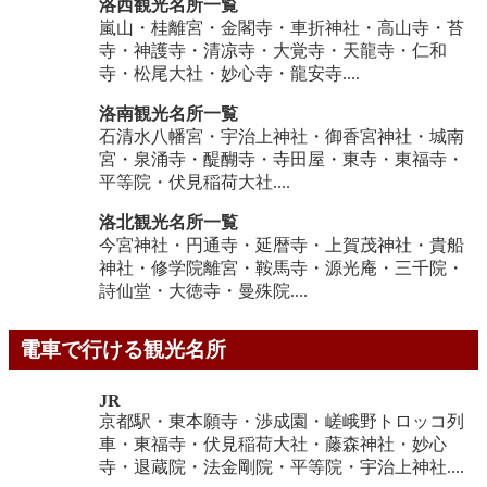
洛西観光名所一覧
嵐山・桂離宮・金閣寺・車折神社・高山寺・苔
寺・神護寺・清凉寺・大覚寺・天龍寺・仁和
寺・松尾大社・妙心寺・龍安寺....
洛南観光名所一覧
石清水八幡宮・宇治上神社・御香宮神社・城南
宮・泉涌寺・醍醐寺・寺田屋・東寺・東福寺・
平等院・伏見稲荷大社....
洛北観光名所一覧
今宮神社・円通寺・延暦寺・上賀茂神社・貴船
神社・修学院離宮・鞍馬寺・源光庵・三千院・
詩仙堂・大徳寺・曼殊院....
電車で行ける観光名所
JR
京都駅・東本願寺・渉成園・嵯峨野トロッコ列
車・東福寺・伏見稲荷大社・藤森神社・妙心
寺・退蔵院・法金剛院・平等院・宇治上神社....