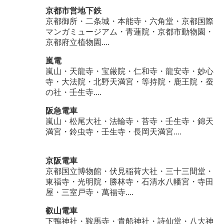
京都市営地下鉄
京都御所・二条城・本能寺・六角堂・京都国際
マンガミュージアム・青蓮院・京都市動物園・
京都府立植物園....
嵐電
嵐山・天龍寺・宝厳院・仁和寺・龍安寺・妙心
寺・大法院・北野天満宮・等持院・鹿王院・蚕
の社・壬生寺....
阪急電車
嵐山・松尾大社・法輪寺・苔寺・壬生寺・錦天
満宮・鈴虫寺・壬生寺・長岡天満宮....
京阪電車
京都国立博物館・伏見稲荷大社・三十三間堂・
東福寺・光明院・勝林寺・石清水八幡宮・寺田
屋・三室戸寺・萬福寺....
叡山電車
下鴨神社・鞍馬寺・貴船神社・詩仙堂・八大神