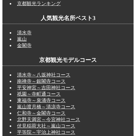
京都観光ランキング
人気観光名所ベスト3
清水寺
嵐山
金閣寺
京都観光モデルコース
清水寺～八坂神社コース
南禅寺～銀閣寺コース
平安神宮～吉田神社コース
祇園～寺町通コース
東福寺～泉涌寺コース
嵐山渡月橋～清凉寺コース
仁和寺～金閣寺コース
北野天満宮～今宮神社コース
伏見稲荷大社～嵐山コース
平等院～宇治上神社コース