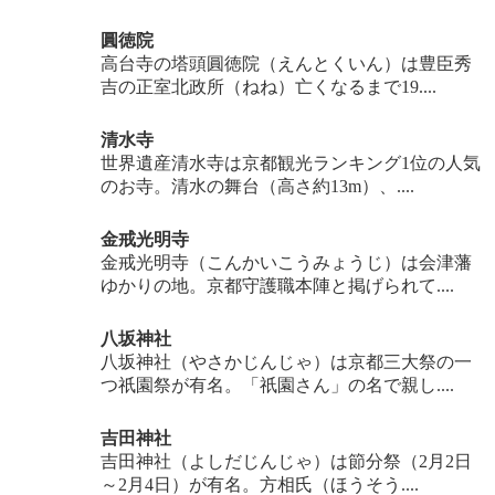
圓徳院
高台寺の塔頭圓徳院（えんとくいん）は豊臣秀
吉の正室北政所（ねね）亡くなるまで19....
清水寺
世界遺産清水寺は京都観光ランキング1位の人気
のお寺。清水の舞台（高さ約13m）、....
金戒光明寺
金戒光明寺（こんかいこうみょうじ）は会津藩
ゆかりの地。京都守護職本陣と掲げられて....
八坂神社
八坂神社（やさかじんじゃ）は京都三大祭の一
つ祇園祭が有名。「祇園さん」の名で親し....
吉田神社
吉田神社（よしだじんじゃ）は節分祭（2月2日
～2月4日）が有名。方相氏（ほうそう....