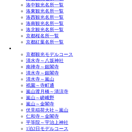
洛中観光名所一覧
洛東観光名所一覧
洛西観光名所一覧
洛南観光名所一覧
洛北観光名所一覧
京都桜名所一覧
京都紅葉名所一覧
モデルコース
京都観光モデルコース
清水寺～八坂神社
南禅寺～銀閣寺
清水寺～銀閣寺
清水寺～嵐山
祇園～寺町通
嵐山渡月橋～清涼寺
嵐山～嵯峨野
嵐山～金閣寺
伏見稲荷大社～嵐山
仁和寺～金閣寺
平等院～宇治上神社
1泊2日モデルコース