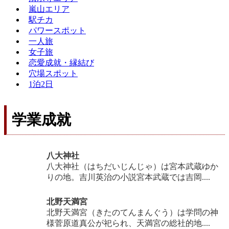
嵐山エリア
駅チカ
パワースポット
一人旅
女子旅
恋愛成就・縁結び
穴場スポット
1泊2日
学業成就
八大神社
八大神社（はちだいじんじゃ）は宮本武蔵ゆか
りの地。吉川英治の小説宮本武蔵では吉岡....
北野天満宮
北野天満宮（きたのてんまんぐう）は学問の神
様菅原道真公が祀られ、天満宮の総社的地....