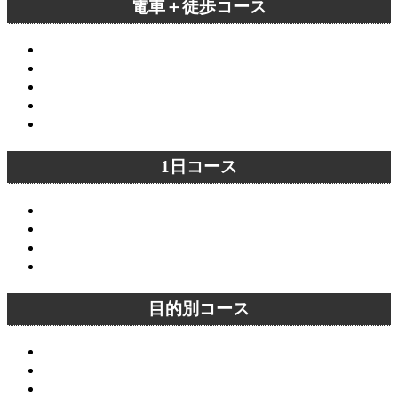
電車＋徒歩コース
嵐山コース
四条駅～京都市役所前駅コース
四条駅～東山駅コース
蹴上駅～東山駅コース
稲荷駅～丸太町駅コース
1日コース
清水寺～銀閣寺コース
清水寺～嵐山コース
嵐山～嵯峨野コース
嵐山～金閣寺コース
目的別コース
庭園めぐりコース（東エリア）
庭園めぐりコース（西エリア）
恋愛成就・縁結びコース