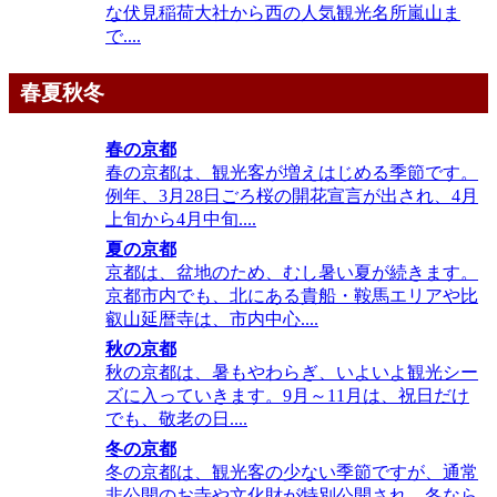
な伏見稲荷大社から西の人気観光名所嵐山ま
で....
春夏秋冬
春の京都
春の京都は、観光客が増えはじめる季節です。
例年、3月28日ごろ桜の開花宣言が出され、4月
上旬から4月中旬....
夏の京都
京都は、盆地のため、むし暑い夏が続きます。
京都市内でも、北にある貴船・鞍馬エリアや比
叡山延暦寺は、市内中心....
秋の京都
秋の京都は、暑もやわらぎ、いよいよ観光シー
ズに入っていきます。9月～11月は、祝日だけ
でも、敬老の日....
冬の京都
冬の京都は、観光客の少ない季節ですが、通常
非公開のお寺や文化財が特別公開され、冬なら