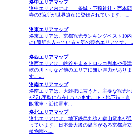
洛中エリアマップ
洛中エリア内には、二条城・下鴨神社・西本願
寺の3箇所が世界遺産に登録されています。....
洛東エリアマップ
洛東エリアは、京都観光ランキングベスト10内
に6箇所も入っている人気の観光エリアです。...
洛西エリアマップ
洛西エリアは、峡谷を走るトロッコ列車や保津
峡の川下りなど他のエリアに無い魅力がありま
す。....
洛南エリアマップ
洛南エリアは、大雑把に言うと、主要な観光地
が逆L字型に点在しています。JR・地下鉄・京
阪電車・近鉄電車...
洛北エリアマップ
洛北エリアには、地下鉄烏丸線と叡山電車が通
っています。日本最大級の温室がある京都府立
植物園へ....