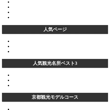
洛南エリア
洛北エリア
桜名所
紅葉名所
人気ページ
京都観光モデルコース
イラストマップ
京都観光ランキング
人気観光名所ベスト3
清水寺
嵐山
金閣寺
京都観光モデルコース
清水寺～八坂神社コース