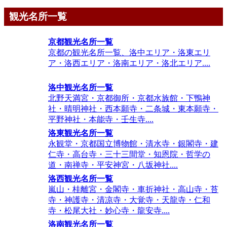
観光名所一覧
京都観光名所一覧
京都の観光名所一覧、洛中エリア・洛東エリ
ア・洛西エリア・洛南エリア・洛北エリア....
洛中観光名所一覧
北野天満宮・京都御所・京都水族館・下鴨神
社・晴明神社・西本願寺・二条城・東本願寺・
平野神社・本能寺・壬生寺....
洛東観光名所一覧
永観堂・京都国立博物館・清水寺・銀閣寺・建
仁寺・高台寺・三十三間堂・知恩院・哲学の
道・南禅寺・平安神宮・八坂神社....
洛西観光名所一覧
嵐山・桂離宮・金閣寺・車折神社・高山寺・苔
寺・神護寺・清凉寺・大覚寺・天龍寺・仁和
寺・松尾大社・妙心寺・龍安寺....
洛南観光名所一覧