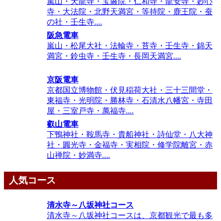
嵐山・天龍寺・宝厳院・仁和寺・龍安寺・妙心
寺・大法院・北野天満宮・等持院・鹿王院・蚕
の社・壬生寺....
阪急電車
嵐山・松尾大社・法輪寺・苔寺・壬生寺・錦天
満宮・鈴虫寺・壬生寺・長岡天満宮....
京阪電車
京都国立博物館・伏見稲荷大社・三十三間堂・
東福寺・光明院・勝林寺・石清水八幡宮・寺田
屋・三室戸寺・萬福寺....
叡山電車
下鴨神社・鞍馬寺・貴船神社・詩仙堂・八大神
社・圓光寺・金福寺・実相院・修学院離宮・赤
山禅院・妙満寺....
人気コース
清水寺～八坂神社コース
清水寺～八坂神社コースは、京都観光で最も多