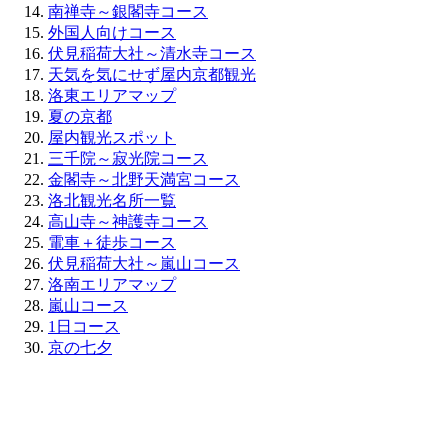
南禅寺～銀閣寺コース
外国人向けコース
伏見稲荷大社～清水寺コース
天気を気にせず屋内京都観光
洛東エリアマップ
夏の京都
屋内観光スポット
三千院～寂光院コース
金閣寺～北野天満宮コース
洛北観光名所一覧
高山寺～神護寺コース
電車＋徒歩コース
伏見稲荷大社～嵐山コース
洛南エリアマップ
嵐山コース
1日コース
京の七夕