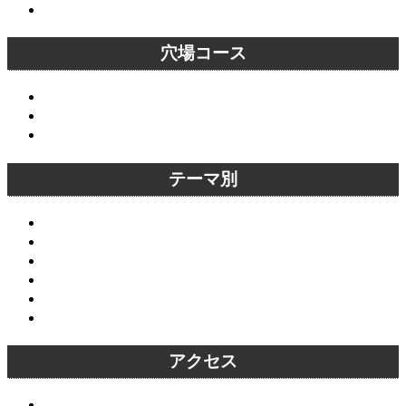
外国人向けコース
穴場コース
大悲閣千光寺～愛宕念仏寺穴場コース
天授庵～青蓮院穴場コース
六波羅蜜寺～京都霊山護国神社穴場コース
テーマ別
オススメスポット
京都名庭園
穴場スポット
恋愛成就・縁結びスポット
外国人にオススメ観光名所
オススメ京都紅葉スポット
アクセス
京都駅から主要な観光名所へアクセス