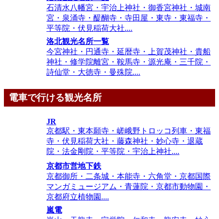
石清水八幡宮・宇治上神社・御香宮神社・城南
宮・泉涌寺・醍醐寺・寺田屋・東寺・東福寺・
平等院・伏見稲荷大社....
洛北観光名所一覧
今宮神社・円通寺・延暦寺・上賀茂神社・貴船
神社・修学院離宮・鞍馬寺・源光庵・三千院・
詩仙堂・大徳寺・曼殊院....
電車で行ける観光名所
JR
京都駅・東本願寺・嵯峨野トロッコ列車・東福
寺・伏見稲荷大社・藤森神社・妙心寺・退蔵
院・法金剛院・平等院・宇治上神社....
京都市営地下鉄
京都御所・二条城・本能寺・六角堂・京都国際
マンガミュージアム・青蓮院・京都市動物園・
京都府立植物園....
嵐電