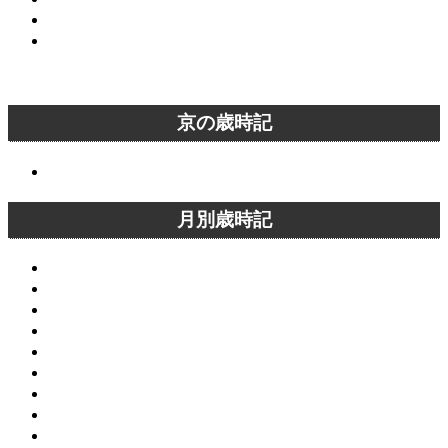
清水寺から主要な観光名所へアクセス
嵐山から主要な観光名所へアクセス
京の歳時記
京の歳時記
月別歳時記
1月の京都
2月の京都
3月の京都
4月の京都
5月の京都
6月の京都
7月の京都
8月の京都
9月の京都