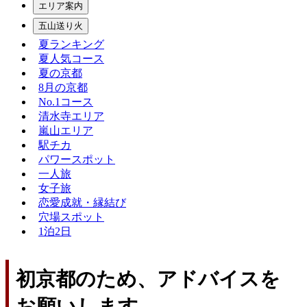
エリア案内
五山送り火
夏ランキング
夏人気コース
夏の京都
8月の京都
No.1コース
清水寺エリア
嵐山エリア
駅チカ
パワースポット
一人旅
女子旅
恋愛成就・縁結び
穴場スポット
1泊2日
初京都のため、アドバイスを
お願いします。