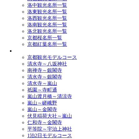
洛中観光名所一覧
洛東観光名所一覧
洛西観光名所一覧
洛南観光名所一覧
洛北観光名所一覧
京都桜名所一覧
京都紅葉名所一覧
モデルコース
京都観光モデルコース
清水寺～八坂神社
南禅寺～銀閣寺
清水寺～銀閣寺
清水寺～嵐山
祇園～寺町通
嵐山渡月橋～清涼寺
嵐山～嵯峨野
嵐山～金閣寺
伏見稲荷大社～嵐山
仁和寺～金閣寺
平等院～宇治上神社
1泊2日モデルコース