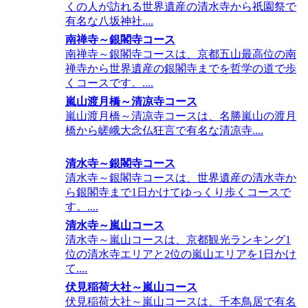
くの人が訪れる世界遺産の清水寺から祇園祭で
有名な八坂神社....
南禅寺～銀閣寺コース
南禅寺～銀閣寺コースは、京都五山最高位の南
禅寺から世界遺産の銀閣寺までを哲学の道で歩
くコースです。....
嵐山渡月橋～清凉寺コース
嵐山渡月橋～清凉寺コースは、名勝嵐山の渡月
橋から嵯峨大念仏狂言で有名な清凉寺....
清水寺～銀閣寺コース
清水寺～銀閣寺コースは、世界遺産の清水寺か
ら銀閣寺まで1日かけてゆっくり歩くコースで
す。....
清水寺～嵐山コース
清水寺～嵐山コースは、京都観光ランキング1
位の清水寺エリアと2位の嵐山エリアを1日かけ
て....
伏見稲荷大社～嵐山コース
伏見稲荷大社～嵐山コースは、千本鳥居で有名