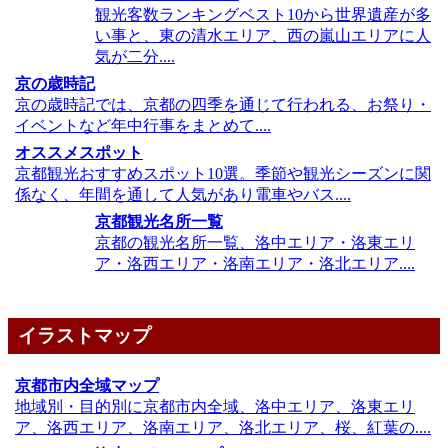
観光客数ランキングベスト10から世界遺産が多
い事と、東の清水エリア、西の嵐山エリアに人
気が二分....
京の歳時記
京の歳時記では、京都の四季を通じて行われる、お祭り・
イベントなど年中行事をまとめて....
オススメスポット
京都観光おすすめスポット10選。季節や観光シーズンに関
係なく、年間を通して人気があり電車やバス....
京都観光名所一覧
京都の観光名所一覧、洛中エリア・洛東エリ
ア・洛西エリア・洛南エリア・洛北エリア....
イラストマップ
京都市内全域マップ
地域別・目的別に京都市内全域、洛中エリア、洛東エリ
ア、洛西エリア、洛南エリア、洛北エリア、桜、紅葉の....