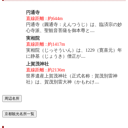
円通寺
直線距離 : 約644m
円通寺（圓通寺：えんつうじ）は、臨済宗の妙
心寺派、聖観音菩薩を御本尊と....
実相院
直線距離 : 約1417m
実相院（じっそういん）は、1229（寛喜元）年
に静基（じょうき）僧正が....
上賀茂神社
直線距離 : 約2136m
世界遺産上賀茂神社（正式名称：賀茂別雷神
社）は、賀茂別雷大神（かもわけ....
周辺名所
京都観光名所一覧