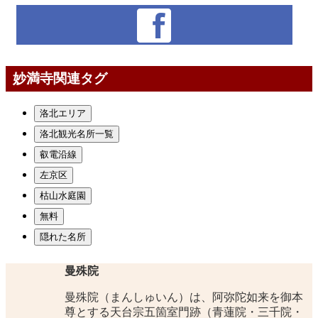
妙満寺関連タグ
洛北エリア
洛北観光名所一覧
叡電沿線
左京区
枯山水庭園
無料
隠れた名所
曼殊院
曼殊院（まんしゅいん）は、阿弥陀如来を御本
尊とする天台宗五箇室門跡（青蓮院・三千院・