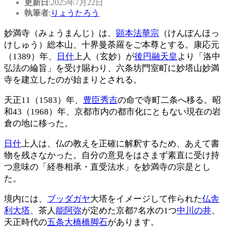
更新日
:2025年7月22日
執筆者
:
りょうたろう
妙満寺（みょうまんじ）は、
顕本法華宗
（けんぽんほっ
けしゅう）総本山、十界曼荼羅をご本尊とする。康応元
（1389）年、
日什
上人（玄妙）が
後円融天皇
より「洛中
弘法の綸旨」を受け賜わり、六条坊門室町に妙塔山妙満
寺を建立したのが始まりとされる。
天正11（1583）年、
豊臣秀吉
の命で寺町二条へ移る。昭
和43（1968）年、京都市内の都市化にともない現在の岩
倉の地に移った。
日什
上人は、仏の教えを正確に解釈するため、あえて書
物を残さなかった。自分の意見をはさまず素直に受け持
つ意味の「経巻相承・直受法水」を妙満寺の宗是とし
た。
境内には、
ブッダガヤ
大塔をイメージして作られた
仏舎
利大塔
、茶人
能阿弥
が定めた京都7名水の1つ
中川の井
、
天正時代の
五条大橋橋脚石
があります。