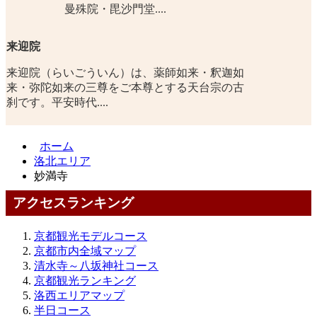
曼殊院・毘沙門堂....
来迎院
来迎院（らいごういん）は、薬師如来・釈迦如
来・弥陀如来の三尊をご本尊とする天台宗の古
刹です。平安時代....
ホーム
洛北エリア
妙満寺
アクセスランキング
京都観光モデルコース
京都市内全域マップ
清水寺～八坂神社コース
京都観光ランキング
洛西エリアマップ
半日コース