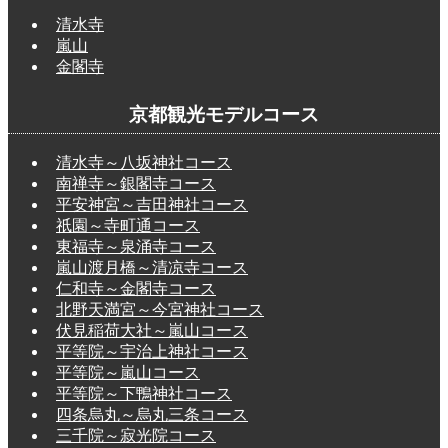
清水寺
嵐山
金閣寺
京都観光モデルコース
清水寺～八坂神社コース
南禅寺～銀閣寺コース
平安神宮～吉田神社コース
祇園～寺町通コース
東福寺～泉涌寺コース
嵐山渡月橋～清凉寺コース
仁和寺～金閣寺コース
北野天満宮～今宮神社コース
伏見稲荷大社～嵐山コース
平等院～宇治上神社コース
平等院～嵐山コース
平等院～下鴨神社コース
四条烏丸～烏丸三条コース
三千院～寂光院コース