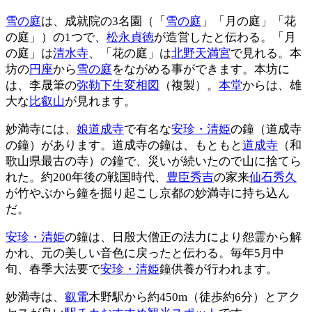
雪の庭
は、成就院の3名園（「
雪の庭
」「月の庭」「花
の庭」）の1つで、
松永貞徳
が造営したと伝わる。「月
の庭」は
清水寺
、「花の庭」は
北野天満宮
で見れる。本
坊の
円座
から
雪の庭
をながめる事ができます。本坊に
は、李晟筆の
弥勒下生変相図
（複製）。
本堂
からは、雄
大な
比叡山
が見れます。
妙満寺には、
娘道成寺
で有名な
安珍・清姫
の鐘（道成寺
の鐘）があります。道成寺の鐘は、もともと
道成寺
（和
歌山県最古の寺）の鐘で、災いが続いたので山に捨てら
れた。約200年後の戦国時代、
豊臣秀吉
の家来
仙石秀久
が竹やぶから鐘を掘り起こし京都の妙満寺に持ち込ん
だ。
安珍・清姫
の鐘は、日殷大僧正の法力により怨霊から解
かれ、元の美しい音色に戻ったと伝わる。毎年5月中
旬、春季大法要で
安珍・清姫
鐘供養が行われます。
妙満寺は、
叡電
木野駅から約450m（徒歩約6分）とアク