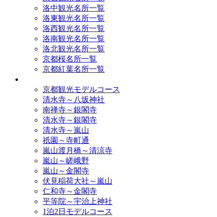
洛中観光名所一覧
洛東観光名所一覧
洛西観光名所一覧
洛南観光名所一覧
洛北観光名所一覧
京都桜名所一覧
京都紅葉名所一覧
モデルコース
京都観光モデルコース
清水寺～八坂神社
南禅寺～銀閣寺
清水寺～銀閣寺
清水寺～嵐山
祇園～寺町通
嵐山渡月橋～清涼寺
嵐山～嵯峨野
嵐山～金閣寺
伏見稲荷大社～嵐山
仁和寺～金閣寺
平等院～宇治上神社
1泊2日モデルコース