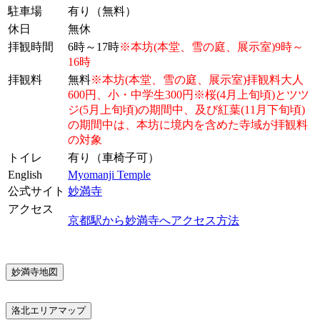
駐車場
有り（無料）
休日
無休
拝観時間
6時～17時
※本坊(本堂、雪の庭、展示室)9時～
16時
拝観料
無料
※本坊(本堂、雪の庭、展示室)拝観料大人
600円、小・中学生300円※桜(4月上旬頃)とツツ
ジ(5月上旬頃)の期間中、及び紅葉(11月下旬頃)
の期間中は、本坊に境内を含めた寺域が拝観料
の対象
トイレ
有り（車椅子可）
English
Myomanji Temple
公式サイト
妙満寺
アクセス
京都駅から妙満寺へアクセス方法
妙満寺地図
洛北エリアマップ