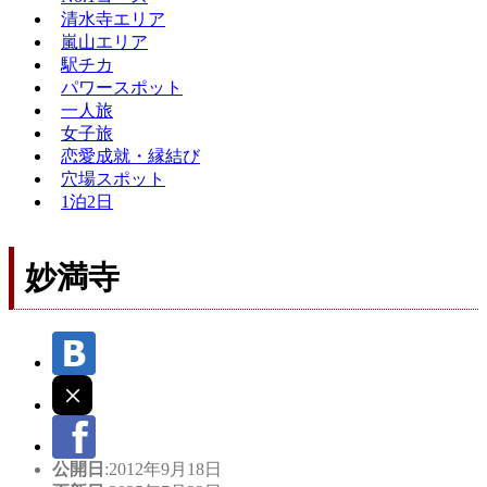
清水寺エリア
嵐山エリア
駅チカ
パワースポット
一人旅
女子旅
恋愛成就・縁結び
穴場スポット
1泊2日
妙満寺
公開日
:2012年9月18日