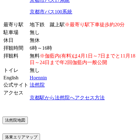
京都市バス17系統
京都市バス100系統
最寄り駅
地下鉄 蹴上駅
※最寄り駅下車徒歩約20分
駐車場
無し
休日
無休
拝観時間
6時～16時
拝観料
無料
※伽藍内(有料)は4月1日～7日までと11月18
日～24日まで年2回伽藍内一般公開
トイレ
無し
English
Hoennin
公式サイト
法然院
アクセス
京都駅から法然院へアクセス方法
法然院地図
洛東エリアマップ