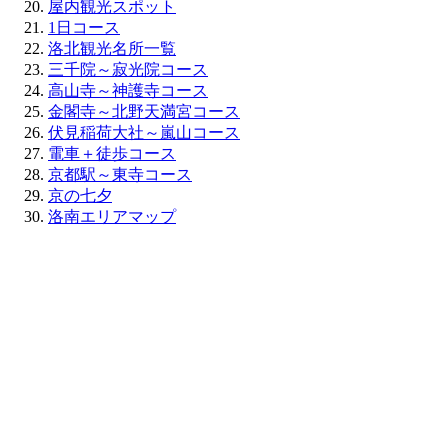
屋内観光スポット
1日コース
洛北観光名所一覧
三千院～寂光院コース
高山寺～神護寺コース
金閣寺～北野天満宮コース
伏見稲荷大社～嵐山コース
電車＋徒歩コース
京都駅～東寺コース
京の七夕
洛南エリアマップ