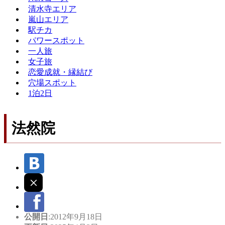
清水寺エリア
嵐山エリア
駅チカ
パワースポット
一人旅
女子旅
恋愛成就・縁結び
穴場スポット
1泊2日
法然院
公開日
:2012年9月18日