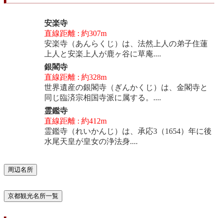
安楽寺
直線距離 : 約307m
安楽寺（あんらくじ）は、法然上人の弟子住蓮
上人と安楽上人が鹿ヶ谷に草庵....
銀閣寺
直線距離 : 約328m
世界遺産の銀閣寺（ぎんかくじ）は、金閣寺と
同じ臨済宗相国寺派に属する。....
霊鑑寺
直線距離 : 約412m
霊鑑寺（れいかんじ）は、承応3（1654）年に後
水尾天皇が皇女の浄法身....
周辺名所
京都観光名所一覧