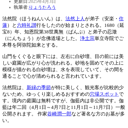
更新日
:2025年4月3日
執筆者
:
りょうたろう
法然院（ほうねんいん）は、
法然上人
が弟子（安楽・
住
蓮
）と
六時礼讃
行をしたのが始まりとされる。1680（延
宝8）年、知恩院第38世萬無（ばんぶ）と弟子の忍澂
（にんちょう）が念佛道場とした。
浄土宗
単立寺院でご
本尊を阿弥陀如来とする。
山門をくぐると眼下には、左右に白砂壇、目の前には美
しい庭園が広がり心が洗われる。砂地を固めてその上に
模様が描かれる白砂壇は、水を表現していて、その間を
通ることで心が清められると言われています。
法然院は、
新緑の季節
が特に美しく、観光客が比較的少
ないため、ゆっくり楽しめるおすすめの
穴場スポット
で
す。境内の庭園は無料ですが、伽藍内は非公開です。伽
藍は年二回（4月1日～4月7日と11月1日～11月7日）一般
公開されます。 作家
谷崎潤一郎
など著名な方のお墓が多
い。