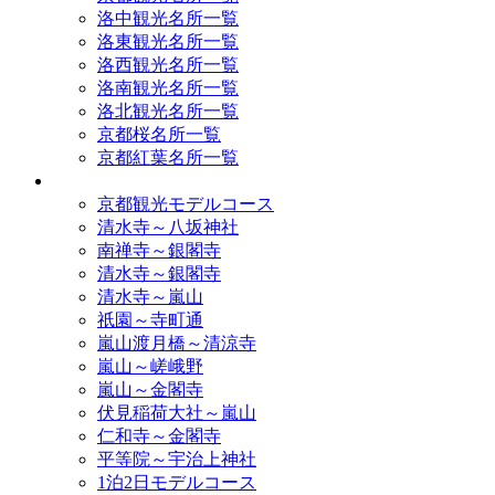
洛中観光名所一覧
洛東観光名所一覧
洛西観光名所一覧
洛南観光名所一覧
洛北観光名所一覧
京都桜名所一覧
京都紅葉名所一覧
モデルコース
京都観光モデルコース
清水寺～八坂神社
南禅寺～銀閣寺
清水寺～銀閣寺
清水寺～嵐山
祇園～寺町通
嵐山渡月橋～清涼寺
嵐山～嵯峨野
嵐山～金閣寺
伏見稲荷大社～嵐山
仁和寺～金閣寺
平等院～宇治上神社
1泊2日モデルコース