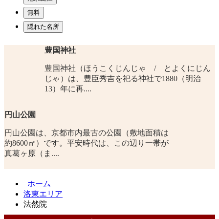
無料
隠れた名所
豊国神社
豊国神社（ほうこくじんじゃ / とよくにじん
じゃ）は、豊臣秀吉を祀る神社で1880（明治
13）年に再....
円山公園
円山公園は、京都市内最古の公園（敷地面積は
約8600㎡）です。平安時代は、この辺り一帯が
真葛ヶ原（ま....
ホーム
洛東エリア
法然院