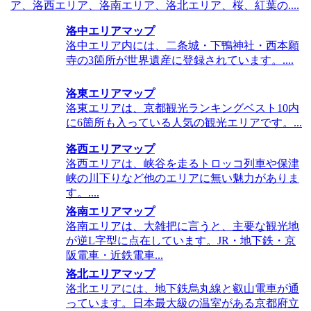
ア、洛西エリア、洛南エリア、洛北エリア、桜、紅葉の....
洛中エリアマップ
洛中エリア内には、二条城・下鴨神社・西本願
寺の3箇所が世界遺産に登録されています。....
洛東エリアマップ
洛東エリアは、京都観光ランキングベスト10内
に6箇所も入っている人気の観光エリアです。...
洛西エリアマップ
洛西エリアは、峡谷を走るトロッコ列車や保津
峡の川下りなど他のエリアに無い魅力がありま
す。....
洛南エリアマップ
洛南エリアは、大雑把に言うと、主要な観光地
が逆L字型に点在しています。JR・地下鉄・京
阪電車・近鉄電車...
洛北エリアマップ
洛北エリアには、地下鉄烏丸線と叡山電車が通
っています。日本最大級の温室がある京都府立