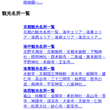
植物園へ....
観光名所一覧
京都観光名所一覧
京都の観光名所一覧、洛中エリア・洛東エリ
ア・洛西エリア・洛南エリア・洛北エリア....
洛中観光名所一覧
北野天満宮・京都御所・京都水族館・下鴨神
社・晴明神社・西本願寺・二条城・東本願寺・
平野神社・本能寺・壬生寺....
洛東観光名所一覧
永観堂・京都国立博物館・清水寺・銀閣寺・建
仁寺・高台寺・三十三間堂・知恩院・哲学の
道・南禅寺・平安神宮・八坂神社....
洛西観光名所一覧
嵐山・桂離宮・金閣寺・車折神社・高山寺・苔
寺・神護寺・清凉寺・大覚寺・天龍寺・仁和
寺・松尾大社・妙心寺・龍安寺....