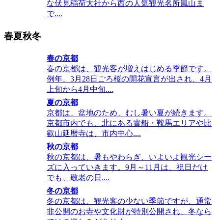
な伏見稲荷大社から西の人気観光名所嵐山ま
で....
春夏秋冬
春の京都
春の京都は、観光客が増えはじめる季節です。
例年、3月28日ごろ桜の開花宣言が出され、4月
上旬から4月中旬....
夏の京都
京都は、盆地のため、むし暑い夏が続きます。
京都市内でも、北にある貴船・鞍馬エリアや比
叡山延暦寺は、市内中心....
秋の京都
秋の京都は、暑もやわらぎ、いよいよ観光シー
ズに入っていきます。9月～11月は、祝日だけ
でも、敬老の日....
冬の京都
冬の京都は、観光客の少ない季節ですが、通常
非公開のお寺や文化財が特別公開され、冬なら