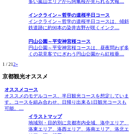
多い嵐山エリアから阿亀桜が見られる大報....
インクライン～哲学の道桜半日コース
インクライン～哲学の道桜半日コースは、傾斜
鉄道跡に約90本の染井吉野が咲くインク....
円山公園～平安神宮桜コース
円山公園～平安神宮桜コースは、昼夜問わず多
くの花見客でにぎわう円山公園から紅枝垂....
1 / 2
1
2
»
京都観光オススメ
オススメコース
オススメのモデルコース。半日観光コースを想定していま
す。コースを組み合わせ、日帰り出来る1日観光コースも
可能。....
イラストマップ
地域別・目的別に京都市内全域、洛中エリア、
洛東エリア、洛西エリア、洛南エリア、洛北エ