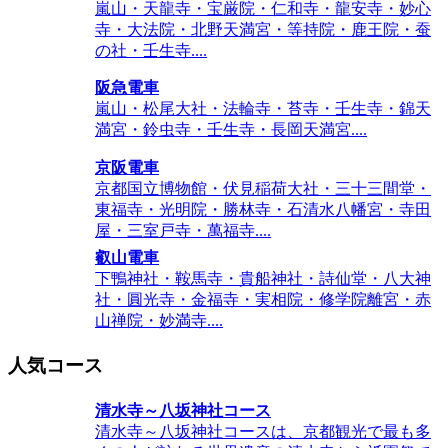
嵐山・天龍寺・宝厳院・仁和寺・龍安寺・妙心
寺・大法院・北野天満宮・等持院・鹿王院・蚕
の社・壬生寺....
阪急電車
嵐山・松尾大社・法輪寺・苔寺・壬生寺・錦天
満宮・鈴虫寺・壬生寺・長岡天満宮....
京阪電車
京都国立博物館・伏見稲荷大社・三十三間堂・
東福寺・光明院・勝林寺・石清水八幡宮・寺田
屋・三室戸寺・萬福寺....
叡山電車
下鴨神社・鞍馬寺・貴船神社・詩仙堂・八大神
社・圓光寺・金福寺・実相院・修学院離宮・赤
山禅院・妙満寺....
人気コース
清水寺～八坂神社コース
清水寺～八坂神社コースは、京都観光で最も多