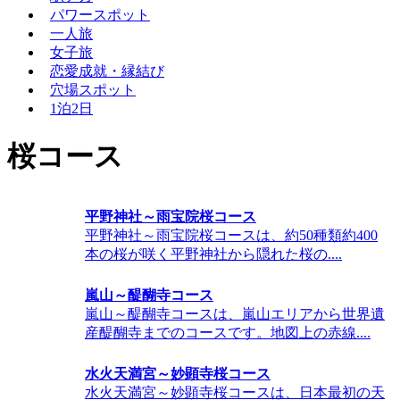
パワースポット
一人旅
女子旅
恋愛成就・縁結び
穴場スポット
1泊2日
桜コース
平野神社～雨宝院桜コース
平野神社～雨宝院桜コースは、約50種類約400
本の桜が咲く平野神社から隠れた桜の....
嵐山～醍醐寺コース
嵐山～醍醐寺コースは、嵐山エリアから世界遺
産醍醐寺までのコースです。地図上の赤線....
水火天満宮～妙顕寺桜コース
水火天満宮～妙顕寺桜コースは、日本最初の天