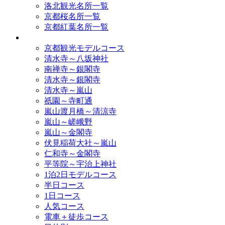
洛北観光名所一覧
京都桜名所一覧
京都紅葉名所一覧
モデルコース
京都観光モデルコース
清水寺～八坂神社
南禅寺～銀閣寺
清水寺～銀閣寺
清水寺～嵐山
祇園～寺町通
嵐山渡月橋～清涼寺
嵐山～嵯峨野
嵐山～金閣寺
伏見稲荷大社～嵐山
仁和寺～金閣寺
平等院～宇治上神社
1泊2日モデルコース
半日コース
1日コース
人気コース
電車＋徒歩コース