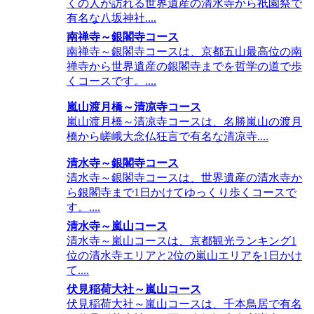
くの人が訪れる世界遺産の清水寺から祇園祭で
有名な八坂神社....
南禅寺～銀閣寺コース
南禅寺～銀閣寺コースは、京都五山最高位の南
禅寺から世界遺産の銀閣寺までを哲学の道で歩
くコースです。....
嵐山渡月橋～清凉寺コース
嵐山渡月橋～清凉寺コースは、名勝嵐山の渡月
橋から嵯峨大念仏狂言で有名な清凉寺....
清水寺～銀閣寺コース
清水寺～銀閣寺コースは、世界遺産の清水寺か
ら銀閣寺まで1日かけてゆっくり歩くコースで
す。....
清水寺～嵐山コース
清水寺～嵐山コースは、京都観光ランキング1
位の清水寺エリアと2位の嵐山エリアを1日かけ
て....
伏見稲荷大社～嵐山コース
伏見稲荷大社～嵐山コースは、千本鳥居で有名