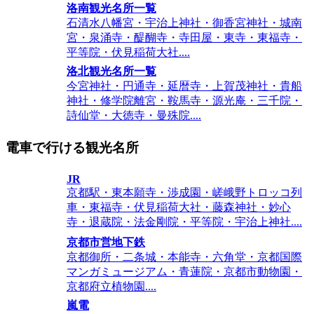
洛南観光名所一覧
石清水八幡宮・宇治上神社・御香宮神社・城南
宮・泉涌寺・醍醐寺・寺田屋・東寺・東福寺・
平等院・伏見稲荷大社....
洛北観光名所一覧
今宮神社・円通寺・延暦寺・上賀茂神社・貴船
神社・修学院離宮・鞍馬寺・源光庵・三千院・
詩仙堂・大徳寺・曼殊院....
電車で行ける観光名所
JR
京都駅・東本願寺・渉成園・嵯峨野トロッコ列
車・東福寺・伏見稲荷大社・藤森神社・妙心
寺・退蔵院・法金剛院・平等院・宇治上神社....
京都市営地下鉄
京都御所・二条城・本能寺・六角堂・京都国際
マンガミュージアム・青蓮院・京都市動物園・
京都府立植物園....
嵐電