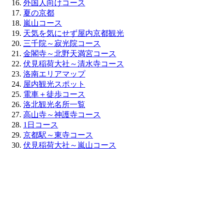
外国人向けコース
夏の京都
嵐山コース
天気を気にせず屋内京都観光
三千院～寂光院コース
金閣寺～北野天満宮コース
伏見稲荷大社～清水寺コース
洛南エリアマップ
屋内観光スポット
電車＋徒歩コース
洛北観光名所一覧
高山寺～神護寺コース
1日コース
京都駅～東寺コース
伏見稲荷大社～嵐山コース