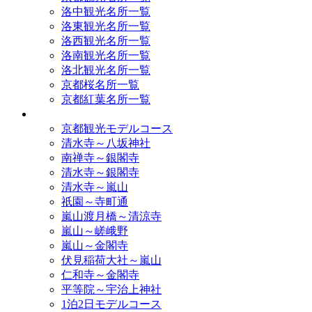
洛中観光名所一覧
洛東観光名所一覧
洛西観光名所一覧
洛南観光名所一覧
洛北観光名所一覧
京都桜名所一覧
京都紅葉名所一覧
モデルコース
京都観光モデルコース
清水寺～八坂神社
南禅寺～銀閣寺
清水寺～銀閣寺
清水寺～嵐山
祇園～寺町通
嵐山渡月橋～清涼寺
嵐山～嵯峨野
嵐山～金閣寺
伏見稲荷大社～嵐山
仁和寺～金閣寺
平等院～宇治上神社
1泊2日モデルコース