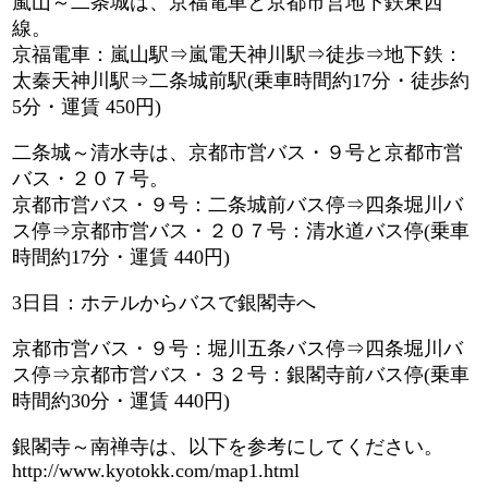
嵐山～二条城は、京福電車と京都市営地下鉄東西
線。
京福電車：嵐山駅⇒嵐電天神川駅⇒徒歩⇒地下鉄：
太秦天神川駅⇒二条城前駅(乗車時間約17分・徒歩約
5分・運賃 450円)
二条城～清水寺は、京都市営バス・９号と京都市営
バス・２０７号。
京都市営バス・９号：二条城前バス停⇒四条堀川バ
ス停⇒京都市営バス・２０７号：清水道バス停(乗車
時間約17分・運賃 440円)
3日目：ホテルからバスで銀閣寺へ
京都市営バス・９号：堀川五条バス停⇒四条堀川バ
ス停⇒京都市営バス・３２号：銀閣寺前バス停(乗車
時間約30分・運賃 440円)
銀閣寺～南禅寺は、以下を参考にしてください。
http://www.kyotokk.com/map1.html