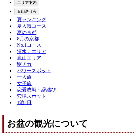
エリア案内
五山送り火
夏ランキング
夏人気コース
夏の京都
8月の京都
No.1コース
清水寺エリア
嵐山エリア
駅チカ
パワースポット
一人旅
女子旅
恋愛成就・縁結び
穴場スポット
1泊2日
お盆の観光について