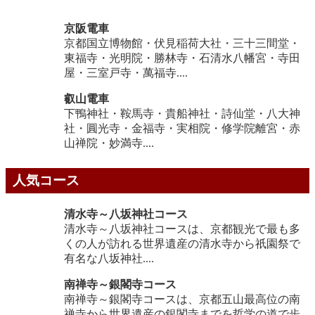
京阪電車
京都国立博物館・伏見稲荷大社・三十三間堂・
東福寺・光明院・勝林寺・石清水八幡宮・寺田
屋・三室戸寺・萬福寺....
叡山電車
下鴨神社・鞍馬寺・貴船神社・詩仙堂・八大神
社・圓光寺・金福寺・実相院・修学院離宮・赤
山禅院・妙満寺....
人気コース
清水寺～八坂神社コース
清水寺～八坂神社コースは、京都観光で最も多
くの人が訪れる世界遺産の清水寺から祇園祭で
有名な八坂神社....
南禅寺～銀閣寺コース
南禅寺～銀閣寺コースは、京都五山最高位の南
禅寺から世界遺産の銀閣寺までを哲学の道で歩