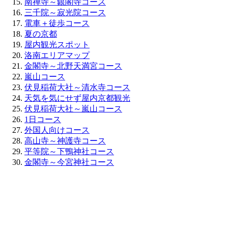
南禅寺～銀閣寺コース
三千院～寂光院コース
電車＋徒歩コース
夏の京都
屋内観光スポット
洛南エリアマップ
金閣寺～北野天満宮コース
嵐山コース
伏見稲荷大社～清水寺コース
天気を気にせず屋内京都観光
伏見稲荷大社～嵐山コース
1日コース
外国人向けコース
高山寺～神護寺コース
平等院～下鴨神社コース
金閣寺～今宮神社コース