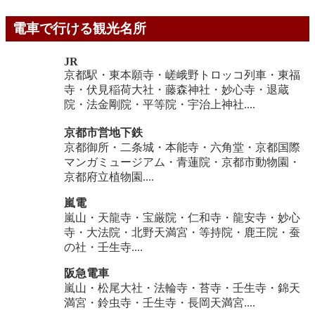
電車で行ける観光名所
JR
京都駅・東本願寺・嵯峨野トロッコ列車・東福
寺・伏見稲荷大社・藤森神社・妙心寺・退蔵
院・法金剛院・平等院・宇治上神社....
京都市営地下鉄
京都御所・二条城・本能寺・六角堂・京都国際
マンガミュージアム・青蓮院・京都市動物園・
京都府立植物園....
嵐電
嵐山・天龍寺・宝厳院・仁和寺・龍安寺・妙心
寺・大法院・北野天満宮・等持院・鹿王院・蚕
の社・壬生寺....
阪急電車
嵐山・松尾大社・法輪寺・苔寺・壬生寺・錦天
満宮・鈴虫寺・壬生寺・長岡天満宮....