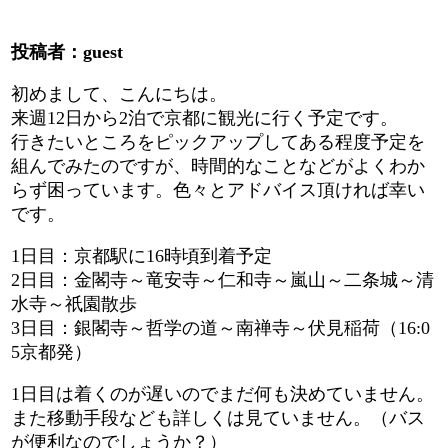
投稿者：guest
初めまして、こんにちは。
来週12日から2泊で京都に観光に行く予定です。
行きたいところをピックアップしてある程度予定を
組んでみたのですが、時間的なことなどがよくわか
らず困っています。色々とアドバイス頂ければ幸い
です。
1日目：京都駅に16時頃到着予定
2日目：金閣寺～竜安寺～仁和寺～嵐山～二条城～清
水寺～祇園散歩
3日目：銀閣寺～哲学の道～南禅寺～伏見稲荷（16:0
5京都発）
1日目は着くのが遅いのでまだ何も決めていません。
また移動手段なども詳しくは見ていません。（バス
が便利なのでしょうか？）