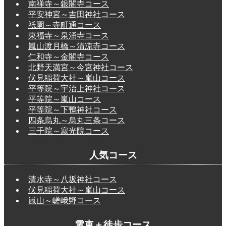
南禅寺～銀閣寺コース
平安神宮～吉田神社コース
祇園～寺町通コース
東福寺～泉涌寺コース
嵐山渡月橋～清凉寺コース
仁和寺～金閣寺コース
北野天満宮～今宮神社コース
伏見稲荷大社～嵐山コース
平等院～宇治上神社コース
平等院～嵐山コース
平等院～下鴨神社コース
四条烏丸～烏丸三条コース
三千院～寂光院コース
人気コース
清水寺～八坂神社コース
伏見稲荷大社～嵐山コース
嵐山～嵯峨野コース
電車＋徒歩コース