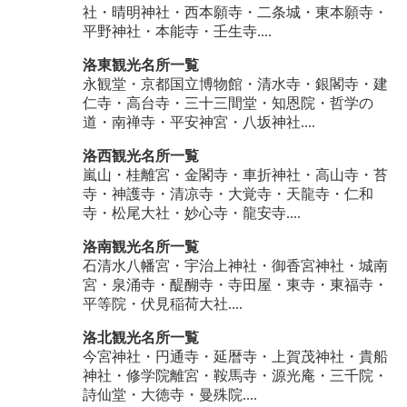
社・晴明神社・西本願寺・二条城・東本願寺・
平野神社・本能寺・壬生寺....
洛東観光名所一覧
永観堂・京都国立博物館・清水寺・銀閣寺・建
仁寺・高台寺・三十三間堂・知恩院・哲学の
道・南禅寺・平安神宮・八坂神社....
洛西観光名所一覧
嵐山・桂離宮・金閣寺・車折神社・高山寺・苔
寺・神護寺・清凉寺・大覚寺・天龍寺・仁和
寺・松尾大社・妙心寺・龍安寺....
洛南観光名所一覧
石清水八幡宮・宇治上神社・御香宮神社・城南
宮・泉涌寺・醍醐寺・寺田屋・東寺・東福寺・
平等院・伏見稲荷大社....
洛北観光名所一覧
今宮神社・円通寺・延暦寺・上賀茂神社・貴船
神社・修学院離宮・鞍馬寺・源光庵・三千院・
詩仙堂・大徳寺・曼殊院....